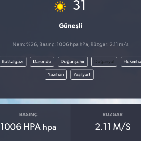
°
31
Güneşli
Nem: %26, Basınç: 1006 hpa hPa, Rüzgar: 2.11 m/s
Battalgazi
Darende
Doğanşehir
Doğanyol
Hekimh
Yazıhan
Yeşilyurt
BASINÇ
RÜZGAR
1006 HPA
2.11 M/S
hpa