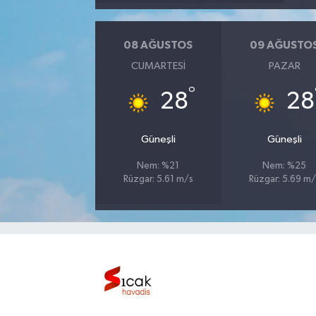
Bilim, Teknoloji
08 AĞUSTOS
09 AĞUSTO
CUMARTESI
PAZAR
°
28
28
Güneşli
Güneşli
Nem: %21
Nem: %25
Rüzgar: 5.61 m/s
Rüzgar: 5.69 m/