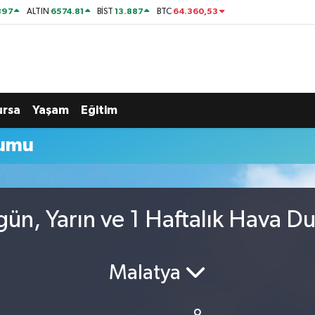
897
6574.81
13.887
64.360,53
ALTIN
BİST
BTC
ursa
Yaşam
Eğitim
rumu
ün, Yarın ve 1 Haftalık Hava D
Malatya