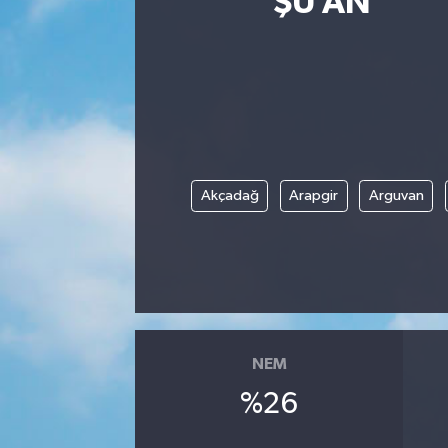
ŞU AN
Eğitim
Sağlık
Dünya
Magazin
Akçadağ
Arapgir
Arguvan
Gündem
Kültür & Sanat
Teknoloji
NEM
Bilim
%26
Genel