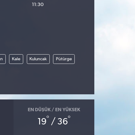
11:30
an
Kale
Kuluncak
Pütürge
EN DÜŞÜK / EN YÜKSEK
°
°
19
/ 36