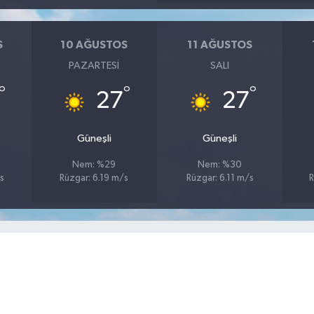
S
10 AĞUSTOS
11 AĞUSTOS
PAZARTESI
SALI
°
°
°
27
27
Güneşli
Güneşli
Nem: %29
Nem: %30
s
Rüzgar: 6.19 m/s
Rüzgar: 6.11 m/s
R