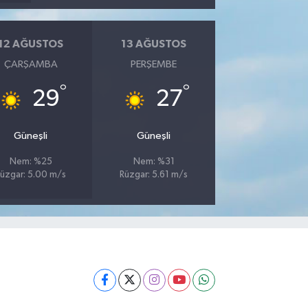
12 AĞUSTOS
13 AĞUSTOS
ÇARŞAMBA
PERŞEMBE
°
°
29
27
Güneşli
Güneşli
Nem: %25
Nem: %31
üzgar: 5.00 m/s
Rüzgar: 5.61 m/s