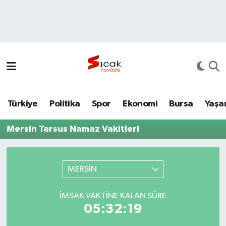
Bursa
Nöbetçi Eczaneler
Yerel
Hava Durumu
Yaşam
Trafik Durumu
Türkiye
Politika
Spor
Ekonomi
Bursa
Yaşa
Siyaset
Süper Lig Puan Durumu ve Fikstür
Mersin Tarsus Namaz Vakitleri
Politika
Tüm Manşetler
Spor
Son Dakika Haberleri
MERSİN
Türkiye
Haber Arşivi
İMSAK VAKTINE KALAN SÜRE
05:32:19
Ekonomi