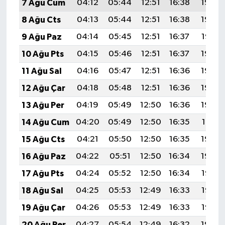
7 Ağu Cum
04:12
05:44
12:51
16:38
19:49
8 Ağu Cts
04:13
05:44
12:51
16:38
19:48
9 Ağu Paz
04:14
05:45
12:51
16:37
19:47
10 Ağu Pts
04:15
05:46
12:51
16:37
19:46
11 Ağu Sal
04:16
05:47
12:51
16:36
19:45
12 Ağu Çar
04:18
05:48
12:51
16:36
19:44
13 Ağu Per
04:19
05:49
12:50
16:36
19:42
14 Ağu Cum
04:20
05:49
12:50
16:35
19:41
15 Ağu Cts
04:21
05:50
12:50
16:35
19:40
16 Ağu Paz
04:22
05:51
12:50
16:34
19:39
17 Ağu Pts
04:24
05:52
12:50
16:34
19:38
18 Ağu Sal
04:25
05:53
12:49
16:33
19:36
19 Ağu Çar
04:26
05:53
12:49
16:33
19:35
20 Ağu Per
04:27
05:54
12:49
16:32
19:34