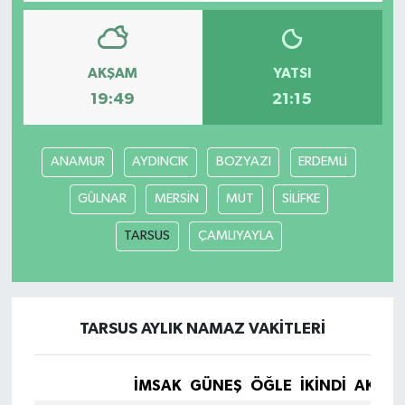
Bilim, Teknoloji
AKŞAM
YATSI
19:49
21:15
ANAMUR
AYDINCIK
BOZYAZI
ERDEMLİ
GÜLNAR
MERSİN
MUT
SİLİFKE
TARSUS
ÇAMLIYAYLA
TARSUS AYLIK NAMAZ VAKITLERI
İMSAK
GÜNEŞ
ÖĞLE
İKINDI
AKŞA