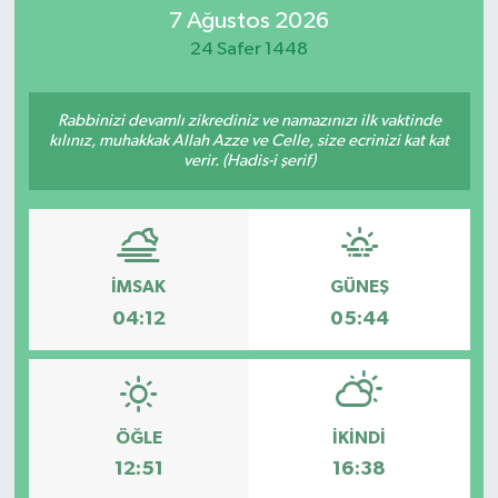
7 Ağustos 2026
Eğitim
24 Safer 1448
Sağlık
Rabbinizi devamlı zikrediniz ve namazınızı ilk vaktinde
kılınız, muhakkak Allah Azze ve Celle, size ecrinizi kat kat
Dünya
verir. (Hadis-i şerif)
Magazin
Gündem
İMSAK
GÜNEŞ
04:12
05:44
Kültür & Sanat
Teknoloji
Bilim
ÖĞLE
İKINDI
12:51
16:38
Genel