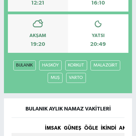
12:21
16:10
Bilim, Teknoloji
AKŞAM
YATSI
19:20
20:49
BULANIK
HASKÖY
KORKUT
MALAZGİRT
MUŞ
VARTO
BULANIK AYLIK NAMAZ VAKITLERI
İMSAK
GÜNEŞ
ÖĞLE
İKINDI
AKŞA