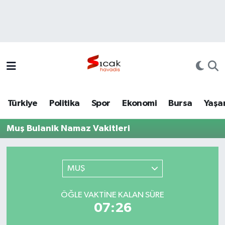
Bursa
Nöbetçi Eczaneler
Yerel
Hava Durumu
Yaşam
Trafik Durumu
Türkiye
Politika
Spor
Ekonomi
Bursa
Yaşa
Siyaset
Süper Lig Puan Durumu ve Fikstür
Muş Bulanik Namaz Vakitleri
Politika
Tüm Manşetler
Spor
Son Dakika Haberleri
MUŞ
Türkiye
Haber Arşivi
ÖĞLE VAKTINE KALAN SÜRE
07:26
Ekonomi