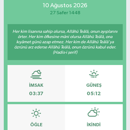
10 Ağustos 2026
Eğitim
27 Safer 1448
Sağlık
Her kim lisanına sahip olursa, Allâhü Teâlâ, onun ayıplarını
örter. Her kim öfkesine mâni olursa Allâhü Teâlâ, ona
Dünya
kıyâmet günü azap etmez. Her kim de Allâhü Teâlâ'ya
özrünü arz ederse Allâhü Teâlâ, onun özrünü kabul eder.
(Hadis-i şerif)
Magazin
Gündem
Kültür & Sanat
İMSAK
GÜNEŞ
03:37
05:12
Teknoloji
Bilim
ÖĞLE
İKINDI
Genel