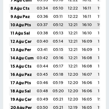
7 Ağu Cum
03:33
05:10
12:22
16:12
19:24
8 Ağu Cts
03:34
05:10
12:22
16:11
19:23
9 Ağu Paz
03:36
05:11
12:22
16:11
19:22
10 Ağu Pts
03:37
05:12
12:21
16:10
19:20
11 Ağu Sal
03:38
05:13
12:21
16:10
19:19
12 Ağu Çar
03:40
05:14
12:21
16:09
19:18
13 Ağu Per
03:41
05:15
12:21
16:09
19:17
14 Ağu Cum
03:42
05:16
12:21
16:08
19:15
15 Ağu Cts
03:44
05:17
12:21
16:08
19:14
16 Ağu Paz
03:45
05:18
12:20
16:07
19:13
17 Ağu Pts
03:46
05:19
12:20
16:06
19:12
18 Ağu Sal
03:48
05:20
12:20
16:06
19:10
19 Ağu Çar
03:49
05:21
12:20
16:05
19:09
20 Ağu Per
03:50
05:21
12:19
16:05
19:07