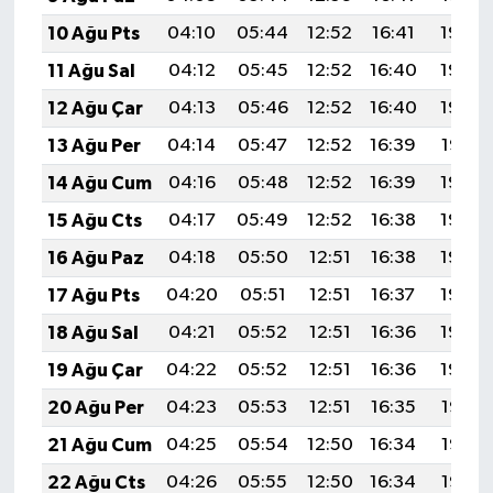
10 Ağu Pts
04:10
05:44
12:52
16:41
19:50
11 Ağu Sal
04:12
05:45
12:52
16:40
19:49
12 Ağu Çar
04:13
05:46
12:52
16:40
19:48
13 Ağu Per
04:14
05:47
12:52
16:39
19:47
14 Ağu Cum
04:16
05:48
12:52
16:39
19:46
15 Ağu Cts
04:17
05:49
12:52
16:38
19:44
16 Ağu Paz
04:18
05:50
12:51
16:38
19:43
17 Ağu Pts
04:20
05:51
12:51
16:37
19:42
18 Ağu Sal
04:21
05:52
12:51
16:36
19:40
19 Ağu Çar
04:22
05:52
12:51
16:36
19:39
20 Ağu Per
04:23
05:53
12:51
16:35
19:38
21 Ağu Cum
04:25
05:54
12:50
16:34
19:36
22 Ağu Cts
04:26
05:55
12:50
16:34
19:35