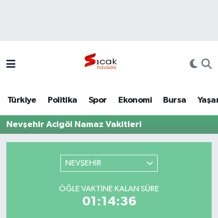
Bursa
Nöbetçi Eczaneler
Yerel
Hava Durumu
Yaşam
Trafik Durumu
Türkiye
Politika
Spor
Ekonomi
Bursa
Yaşa
Siyaset
Süper Lig Puan Durumu ve Fikstür
Nevşehir Acigöl Namaz Vakitleri
Politika
Tüm Manşetler
Spor
Son Dakika Haberleri
NEVŞEHİR
Türkiye
Haber Arşivi
ÖĞLE VAKTINE KALAN SÜRE
01:14:36
Ekonomi