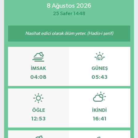
8 Ağustos 2026
Eğitim
25 Safer 1448
Sağlık
Nasihat edici olarak ölüm yeter. (Hadis-i şerif)
Dünya
Magazin
İMSAK
GÜNEŞ
Gündem
04:08
05:43
Kültür & Sanat
Teknoloji
ÖĞLE
İKINDI
12:53
16:41
Bilim
Genel