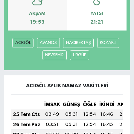
AKŞAM
YATSI
Bilim, Teknoloji
19:53
21:21
ACIGÖL
AVANOS
HACIBEKTAŞ
KOZAKLI
NEVŞEHİR
ÜRGÜP
ACIGÖL AYLIK NAMAZ VAKITLERI
İMSAK
GÜNEŞ
ÖĞLE
İKINDI
AKŞA
25 Tem Cts
03:49
05:31
12:54
16:46
20:07
26 Tem Paz
03:51
05:31
12:54
16:45
20:06