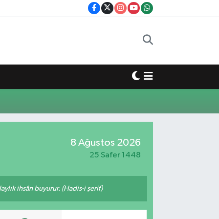
8 Ağustos 2026
25 Safer 1448
ylık ihsân buyurur. (Hadis-i şerif)