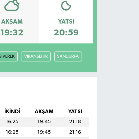
AKŞAM
YATSI
19:32
20:59
SİVEREK
VİRANŞEHİR
ŞANLIURFA
İKINDI
AKŞAM
YATSI
16:25
19:45
21:18
16:25
19:45
21:16