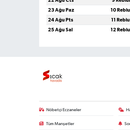
22 Ağu Cts
9 Rebiu
23 Ağu Paz
10 Rebi
24 Ağu Pts
11 Rebi
25 Ağu Sal
12 Rebi
Nöbetçi Eczaneler
H
Tüm Manşetler
So