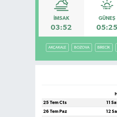
Eğitim
İMSAK
GÜNEŞ
Sağlık
03:52
05:2
Dünya
AKÇAKALE
BOZOVA
BİRECİK
Magazin
Gündem
Kültür & Sanat
Teknoloji
H
25 Tem Cts
11 S
Bilim
26 Tem Paz
12 S
Genel