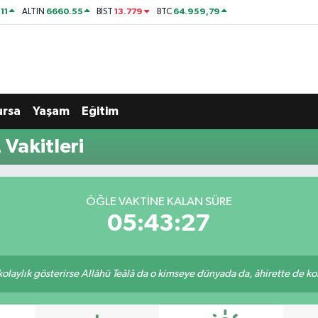
11
6660.55
13.779
64.959,79
ALTIN
BİST
BTC
ursa
Yaşam
Eğitim
 Vakitleri
ÖĞLE VAKTINE KALAN SÜRE
05:43:26
 kolaylık gösterirse Allâhü Teâlâ da o kimseye dünyada da, âhirette de kola