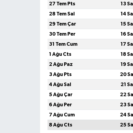
27 Tem Pts
13 S
28 Tem Sal
14 S
Bilim, Teknoloji
29 Tem Çar
15 S
30 Tem Per
16 S
31 Tem Cum
17 S
1 Ağu Cts
18 S
2 Ağu Paz
19 S
3 Ağu Pts
20 Sa
4 Ağu Sal
21 S
5 Ağu Çar
22 Sa
6 Ağu Per
23 Sa
7 Ağu Cum
24 Sa
8 Ağu Cts
25 Sa