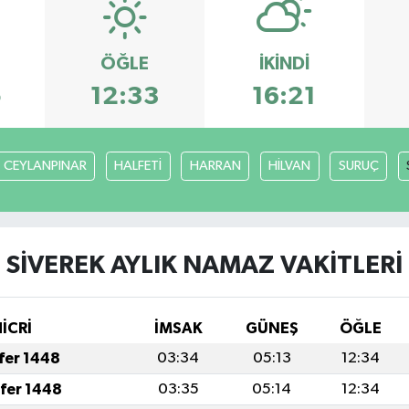
ÖĞLE
İKINDI
5
12:33
16:21
CEYLANPINAR
HALFETİ
HARRAN
HİLVAN
SURUÇ
SİVEREK AYLIK NAMAZ VAKITLERI
İCRİ
İMSAK
GÜNEŞ
ÖĞLE
afer 1448
03:34
05:13
12:34
afer 1448
03:35
05:14
12:34