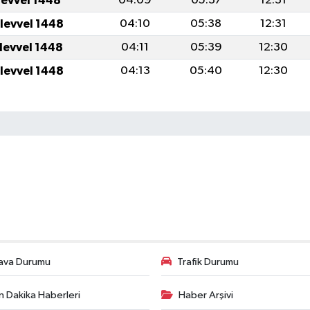
levvel 1448
04:09
05:37
12:31
ulevvel 1448
04:10
05:38
12:31
ulevvel 1448
04:11
05:39
12:30
ulevvel 1448
04:13
05:40
12:30
ava Durumu
Trafik Durumu
n Dakika Haberleri
Haber Arşivi