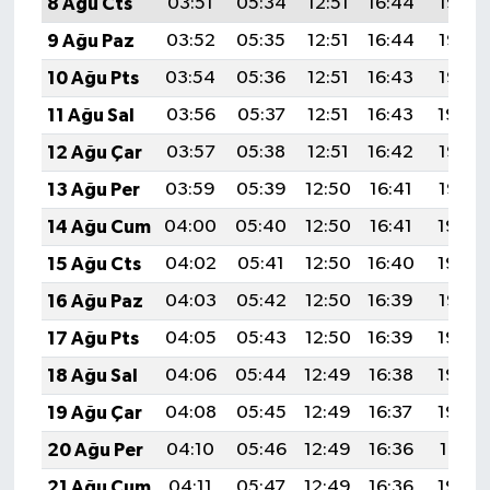
8 Ağu Cts
03:51
05:34
12:51
16:44
19:58
9 Ağu Paz
03:52
05:35
12:51
16:44
19:57
10 Ağu Pts
03:54
05:36
12:51
16:43
19:56
11 Ağu Sal
03:56
05:37
12:51
16:43
19:54
12 Ağu Çar
03:57
05:38
12:51
16:42
19:53
13 Ağu Per
03:59
05:39
12:50
16:41
19:52
14 Ağu Cum
04:00
05:40
12:50
16:41
19:50
15 Ağu Cts
04:02
05:41
12:50
16:40
19:49
16 Ağu Paz
04:03
05:42
12:50
16:39
19:47
17 Ağu Pts
04:05
05:43
12:50
16:39
19:46
18 Ağu Sal
04:06
05:44
12:49
16:38
19:44
19 Ağu Çar
04:08
05:45
12:49
16:37
19:43
20 Ağu Per
04:10
05:46
12:49
16:36
19:41
21 Ağu Cum
04:11
05:47
12:49
16:36
19:40