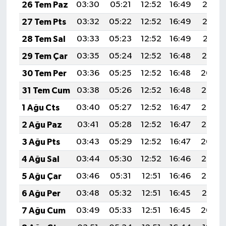
26 Tem Paz
03:30
05:21
12:52
16:49
20:13
27 Tem Pts
03:32
05:22
12:52
16:49
20:12
28 Tem Sal
03:33
05:23
12:52
16:49
20:11
29 Tem Çar
03:35
05:24
12:52
16:48
20:10
30 Tem Per
03:36
05:25
12:52
16:48
20:09
31 Tem Cum
03:38
05:26
12:52
16:48
20:08
1 Ağu Cts
03:40
05:27
12:52
16:47
20:07
2 Ağu Paz
03:41
05:28
12:52
16:47
20:06
3 Ağu Pts
03:43
05:29
12:52
16:47
20:04
4 Ağu Sal
03:44
05:30
12:52
16:46
20:03
5 Ağu Çar
03:46
05:31
12:51
16:46
20:02
6 Ağu Per
03:48
05:32
12:51
16:45
20:01
7 Ağu Cum
03:49
05:33
12:51
16:45
20:00