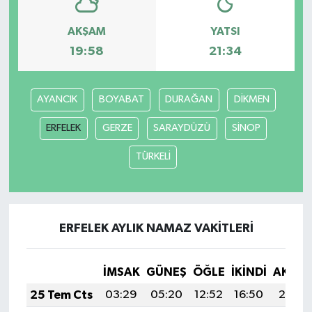
AKŞAM
YATSI
Bilim, Teknoloji
19:58
21:34
AYANCIK
BOYABAT
DURAĞAN
DİKMEN
ERFELEK
GERZE
SARAYDÜZÜ
SİNOP
TÜRKELİ
ERFELEK AYLIK NAMAZ VAKITLERI
İMSAK
GÜNEŞ
ÖĞLE
İKINDI
AKŞA
25 Tem Cts
03:29
05:20
12:52
16:50
20:14