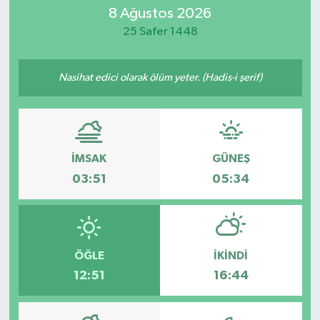
8 Ağustos 2026
Eğitim
25 Safer 1448
Sağlık
Nasihat edici olarak ölüm yeter. (Hadis-i şerif)
Dünya
Magazin
İMSAK
GÜNEŞ
Gündem
03:51
05:34
Kültür & Sanat
Teknoloji
ÖĞLE
İKINDI
12:51
16:44
Bilim
Genel