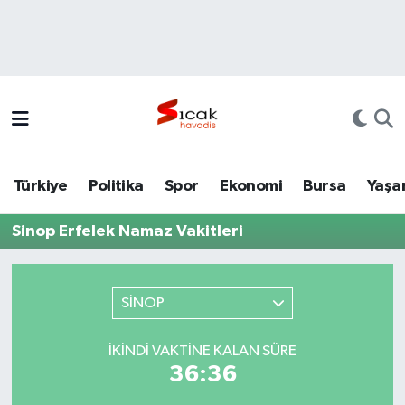
Bursa
Nöbetçi Eczaneler
Yerel
Hava Durumu
Yaşam
Trafik Durumu
Türkiye
Politika
Spor
Ekonomi
Bursa
Yaşa
Siyaset
Süper Lig Puan Durumu ve Fikstür
Sinop Erfelek Namaz Vakitleri
Politika
Tüm Manşetler
Spor
Son Dakika Haberleri
SİNOP
Türkiye
Haber Arşivi
İKINDI VAKTINE KALAN SÜRE
36:36
Ekonomi