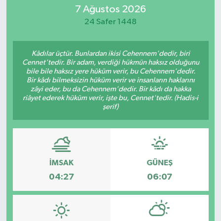
7 Ağustos 2026
Eğitim
24 Safer 1448
Sağlık
Kâdılar üçtür. Bunlardan ikisi Cehennem'dedir, biri
Cennet'tedir. Bir adam, verdiği hükmün haksız olduğunu
Dünya
bile bile haksız yere hüküm verir, bu Cehennem'dedir.
Bir kâdı bilmeksizin hüküm verir ve insanların haklarını
zâyi eder, bu da Cehennem'dedir. Bir kâdı da hakka
Magazin
riâyet ederek hüküm verir, işte bu, Cennet'tedir. (Hadis-i
şerif)
Gündem
Kültür & Sanat
İMSAK
GÜNEŞ
Teknoloji
04:27
06:07
Bilim
Genel