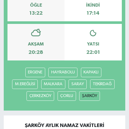
ÖĞLE
İKINDI
13:22
17:14
Bilim, Teknoloji
AKŞAM
YATSI
20:28
22:01
ERGENE
HAYRABOLU
KAPAKLI
M.EREĞLİSİ
MALKARA
SARAY
TEKİRDAĞ
ÇERKEZKÖY
ÇORLU
ŞARKÖY
ŞARKÖY AYLIK NAMAZ VAKITLERI