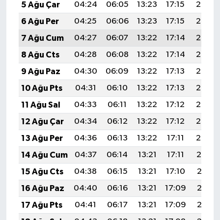
5 Ağu Çar
04:24
06:05
13:23
17:15
20:30
6 Ağu Per
04:25
06:06
13:23
17:15
20:29
7 Ağu Cum
04:27
06:07
13:22
17:14
20:28
8 Ağu Cts
04:28
06:08
13:22
17:14
20:27
9 Ağu Paz
04:30
06:09
13:22
17:13
20:25
10 Ağu Pts
04:31
06:10
13:22
17:13
20:24
11 Ağu Sal
04:33
06:11
13:22
17:12
20:23
12 Ağu Çar
04:34
06:12
13:22
17:12
20:22
13 Ağu Per
04:36
06:13
13:22
17:11
20:20
14 Ağu Cum
04:37
06:14
13:21
17:11
20:19
15 Ağu Cts
04:38
06:15
13:21
17:10
20:18
16 Ağu Paz
04:40
06:16
13:21
17:09
20:16
17 Ağu Pts
04:41
06:17
13:21
17:09
20:15