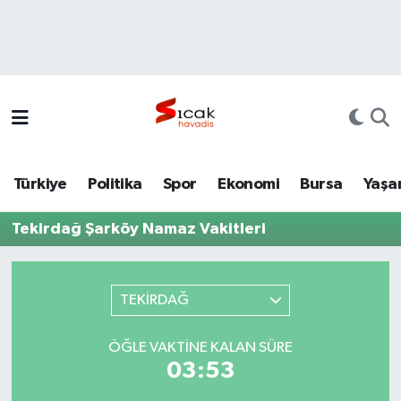
Bursa
Nöbetçi Eczaneler
Yerel
Hava Durumu
Yaşam
Trafik Durumu
Türkiye
Politika
Spor
Ekonomi
Bursa
Yaşa
Siyaset
Süper Lig Puan Durumu ve Fikstür
Tekirdağ Şarköy Namaz Vakitleri
Politika
Tüm Manşetler
Spor
Son Dakika Haberleri
TEKİRDAĞ
Türkiye
Haber Arşivi
ÖĞLE VAKTINE KALAN SÜRE
03:53
Ekonomi