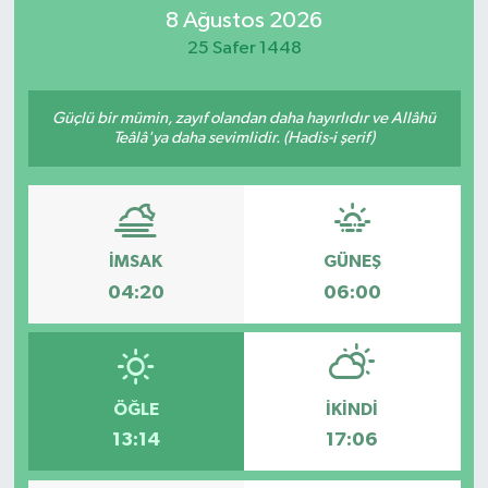
8 Ağustos 2026
Eğitim
25 Safer 1448
Sağlık
Güçlü bir mümin, zayıf olandan daha hayırlıdır ve Allâhü
Teâlâ'ya daha sevimlidir. (Hadis-i şerif)
Dünya
Magazin
Gündem
İMSAK
GÜNEŞ
04:20
06:00
Kültür & Sanat
Teknoloji
ÖĞLE
İKINDI
Bilim
13:14
17:06
Genel