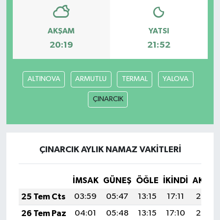
Bilim, Teknoloji
AKŞAM
YATSI
20:19
21:52
ALTINOVA
ARMUTLU
TERMAL
YALOVA
ÇINARCIK
ÇINARCIK AYLIK NAMAZ VAKITLERI
İMSAK
GÜNEŞ
ÖĞLE
İKINDI
AKŞA
25 Tem Cts
03:59
05:47
13:15
17:11
20:34
26 Tem Paz
04:01
05:48
13:15
17:10
20:33