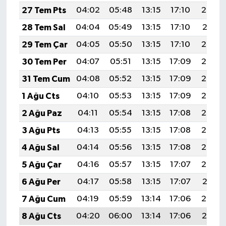
27 Tem Pts
04:02
05:48
13:15
17:10
20:32
28 Tem Sal
04:04
05:49
13:15
17:10
20:31
29 Tem Çar
04:05
05:50
13:15
17:10
20:30
30 Tem Per
04:07
05:51
13:15
17:09
20:29
31 Tem Cum
04:08
05:52
13:15
17:09
20:28
1 Ağu Cts
04:10
05:53
13:15
17:09
20:27
2 Ağu Paz
04:11
05:54
13:15
17:08
20:26
3 Ağu Pts
04:13
05:55
13:15
17:08
20:25
4 Ağu Sal
04:14
05:56
13:15
17:08
20:23
5 Ağu Çar
04:16
05:57
13:15
17:07
20:22
6 Ağu Per
04:17
05:58
13:15
17:07
20:21
7 Ağu Cum
04:19
05:59
13:14
17:06
20:20
8 Ağu Cts
04:20
06:00
13:14
17:06
20:19