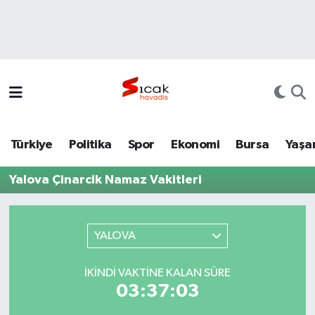
Bursa
Nöbetçi Eczaneler
Yerel
Hava Durumu
Yaşam
Trafik Durumu
Türkiye
Politika
Spor
Ekonomi
Bursa
Yaşa
Siyaset
Süper Lig Puan Durumu ve Fikstür
Yalova Çinarcik Namaz Vakitleri
Politika
Tüm Manşetler
Spor
Son Dakika Haberleri
YALOVA
Türkiye
Haber Arşivi
İKINDI VAKTINE KALAN SÜRE
03:37:03
Ekonomi