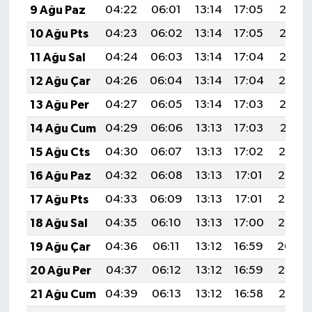
9 Ağu Paz
04:22
06:01
13:14
17:05
20:18
10 Ağu Pts
04:23
06:02
13:14
17:05
20:16
11 Ağu Sal
04:24
06:03
13:14
17:04
20:15
12 Ağu Çar
04:26
06:04
13:14
17:04
20:14
13 Ağu Per
04:27
06:05
13:14
17:03
20:12
14 Ağu Cum
04:29
06:06
13:13
17:03
20:11
15 Ağu Cts
04:30
06:07
13:13
17:02
20:10
16 Ağu Paz
04:32
06:08
13:13
17:01
20:08
17 Ağu Pts
04:33
06:09
13:13
17:01
20:07
18 Ağu Sal
04:35
06:10
13:13
17:00
20:05
19 Ağu Çar
04:36
06:11
13:12
16:59
20:04
20 Ağu Per
04:37
06:12
13:12
16:59
20:03
21 Ağu Cum
04:39
06:13
13:12
16:58
20:01