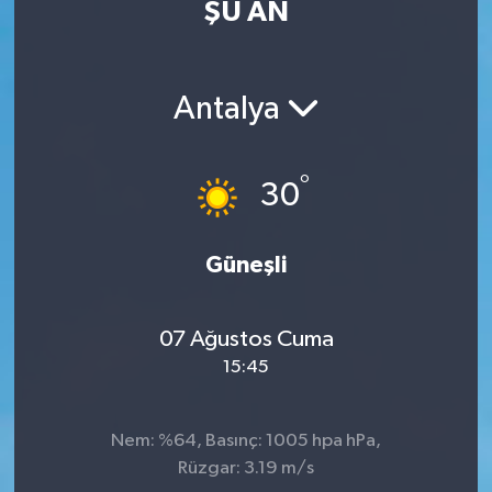
ŞU AN
Eğitim
Sağlık
Antalya
Dünya
°
30
Magazin
Gündem
Güneşli
Kültür & Sanat
07 Ağustos Cuma
15:45
Teknoloji
Bilim
Nem: %64, Basınç: 1005 hpa hPa,
Rüzgar: 3.19 m/s
Genel