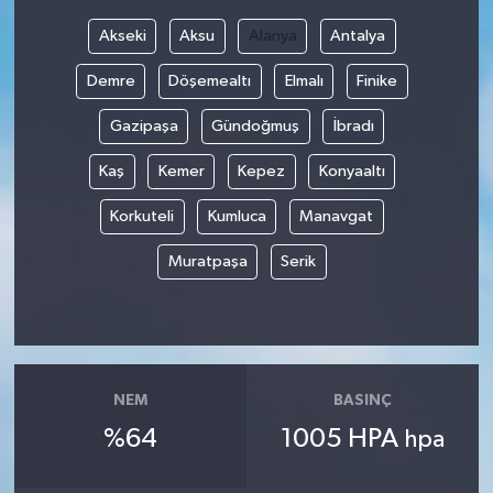
Akseki
Aksu
Alanya
Antalya
Bilim, Teknoloji
Demre
Döşemealtı
Elmalı
Finike
Gazipaşa
Gündoğmuş
İbradı
Kaş
Kemer
Kepez
Konyaaltı
Korkuteli
Kumluca
Manavgat
Muratpaşa
Serik
NEM
BASINÇ
%64
1005 HPA
hpa