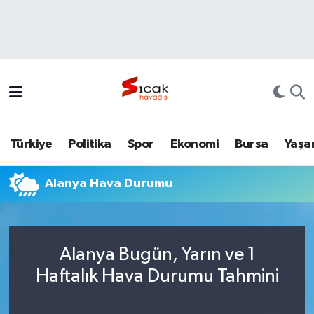
Bursa
Nöbetçi Eczaneler
Yerel
Hava Durumu
Yaşam
Trafik Durumu
Türkiye
Politika
Spor
Ekonomi
Bursa
Yaşa
Siyaset
Süper Lig Puan Durumu ve Fikstür
Alanya Hava Durumu
Politika
Tüm Manşetler
Spor
Son Dakika Haberleri
Alanya Bugün, Yarın ve 1
Türkiye
Haber Arşivi
Haftalık Hava Durumu Tahmini
Ekonomi