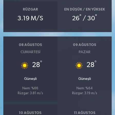
RÜZGAR
EN DÜŞÜK / EN YÜKSEK
°
°
3.19 M/S
26
/ 30
08 AĞUSTOS
09 AĞUSTOS
CUMARTESI
PAZAR
°
°
28
28
Güneşli
Güneşli
Nem: %66
Nem: %64
Rüzgar: 3.81 m/s
Rüzgar: 3.19 m/s
10 AĞUSTOS
11 AĞUSTOS