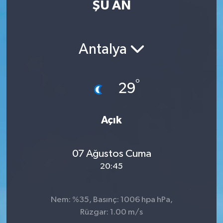
ŞU AN
Eğitim
Sağlık
Antalya
Dünya
°
29
Magazin
Gündem
Açık
Kültür & Sanat
07 Ağustos Cuma
20:45
Teknoloji
Bilim
Nem: %35, Basınç: 1006 hpa hPa,
Rüzgar: 1.00 m/s
Genel