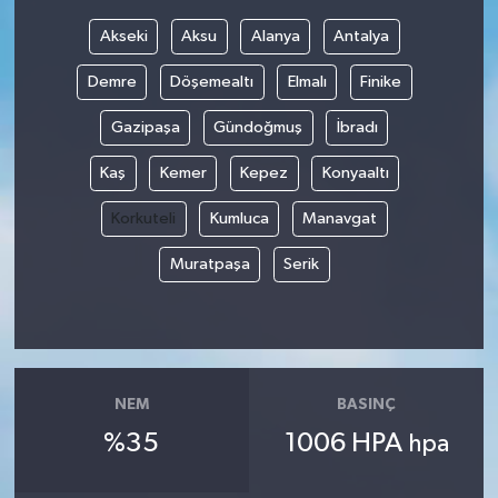
Akseki
Aksu
Alanya
Antalya
Bilim, Teknoloji
Demre
Döşemealtı
Elmalı
Finike
Gazipaşa
Gündoğmuş
İbradı
Kaş
Kemer
Kepez
Konyaaltı
Korkuteli
Kumluca
Manavgat
Muratpaşa
Serik
NEM
BASINÇ
%35
1006 HPA
hpa