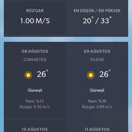
RÜZGAR
EN DÜŞÜK / EN YÜKSEK
°
°
1.00 M/S
20
/ 33
08 AĞUSTOS
09 AĞUSTOS
CUMARTESI
PAZAR
°
°
26
26
Güneşli
Güneşli
Nem: %32
Nem: %38
Rüzgar: 6.50 m/s
Rüzgar: 4.89 m/s
10 AĞUSTOS
11 AĞUSTOS