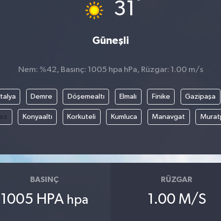
°
31
Güneşli
Nem: %42, Basınç: 1005 hpa hPa, Rüzgar: 1.00 m/s
talya
Demre
Döşemealtı
Elmalı
Finike
Gazipaşa
ez
Konyaaltı
Korkuteli
Kumluca
Manavgat
Murat
BASINÇ
RÜZGAR
1005 HPA
1.00 M/S
hpa