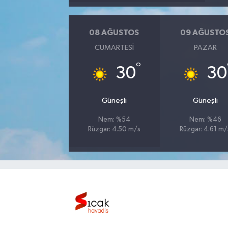
Bilim, Teknoloji
08 AĞUSTOS
09 AĞUSTO
CUMARTESI
PAZAR
°
30
30
Güneşli
Güneşli
Nem: %54
Nem: %46
Rüzgar: 4.50 m/s
Rüzgar: 4.61 m/