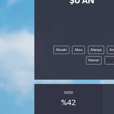
ŞU AN
Eğitim
Sağlık
Dünya
Magazin
Akseki
Aksu
Alanya
An
Kemer
Kep
Gündem
Kültür & Sanat
Teknoloji
NEM
Bilim
%42
Genel