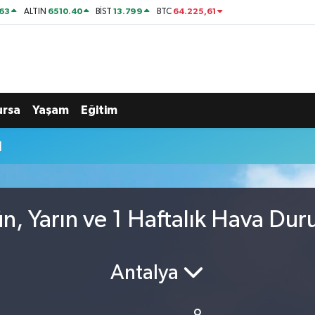
63
6510.40
13.799
64.225,61
ALTIN
BİST
BTC
ursa
Yaşam
Eğitim
u
, Yarın ve 1 Haftalık Hava Du
Antalya