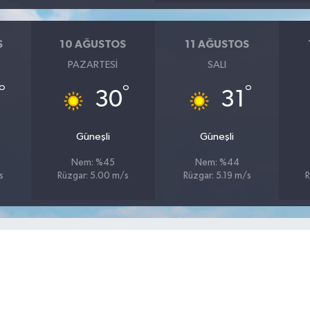
S
10 AĞUSTOS
11 AĞUSTOS
PAZARTESI
SALI
°
°
°
30
31
Güneşli
Güneşli
Nem: %45
Nem: %44
s
Rüzgar: 5.00 m/s
Rüzgar: 5.19 m/s
R