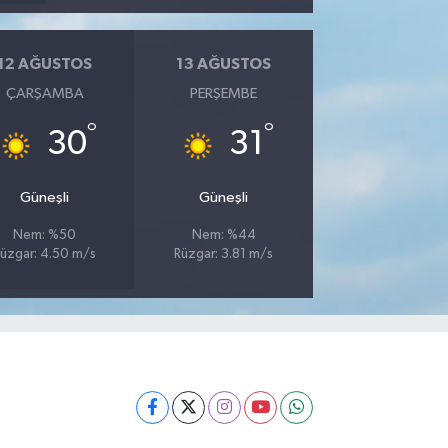
12 AĞUSTOS
13 AĞUSTOS
ÇARŞAMBA
PERŞEMBE
°
°
30
31
Güneşli
Güneşli
Nem: %50
Nem: %44
üzgar: 4.50 m/s
Rüzgar: 3.81 m/s