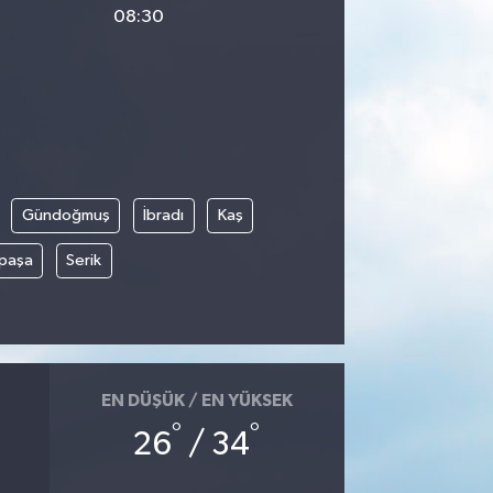
08:30
Gündoğmuş
İbradı
Kaş
paşa
Serik
EN DÜŞÜK / EN YÜKSEK
°
°
26
/ 34