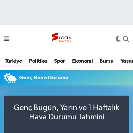
Bursa
Nöbetçi Eczaneler
Yerel
Hava Durumu
Yaşam
Trafik Durumu
Türkiye
Politika
Spor
Ekonomi
Bursa
Yaşa
Siyaset
Süper Lig Puan Durumu ve Fikstür
Genç Hava Durumu
Politika
Tüm Manşetler
Spor
Son Dakika Haberleri
Genç Bugün, Yarın ve 1 Haftalık
Türkiye
Haber Arşivi
Hava Durumu Tahmini
Ekonomi