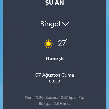
ŞU AN
Eğitim
Sağlık
Bingöl
Dünya
°
27
Magazin
Gündem
Güneşli
Kültür & Sanat
07 Ağustos Cuma
08:30
Teknoloji
Bilim
Nem: %26, Basınç: 1007 hpa hPa,
Rüzgar: 2.69 m/s
Genel