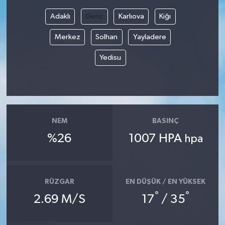
Adaklı
Genç
Karlıova
Kiğı
Bilim, Teknoloji
Merkez
Solhan
Yayladere
Yedisu
NEM
BASINÇ
%26
1007 HPA
hpa
RÜZGAR
EN DÜŞÜK / EN YÜKSEK
°
°
2.69 M/S
17
/ 35