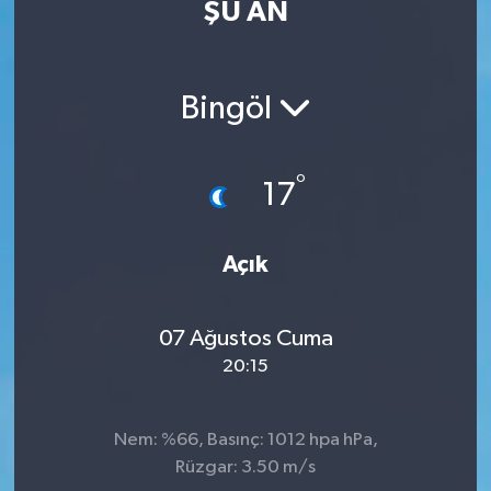
ŞU AN
Eğitim
Sağlık
Bingöl
Dünya
°
17
Magazin
Gündem
Açık
Kültür & Sanat
07 Ağustos Cuma
20:15
Teknoloji
Bilim
Nem: %66, Basınç: 1012 hpa hPa,
Rüzgar: 3.50 m/s
Genel