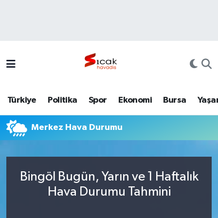
Bursa
Nöbetçi Eczaneler
Yerel
Hava Durumu
Yaşam
Trafik Durumu
Türkiye
Politika
Spor
Ekonomi
Bursa
Yaşa
Siyaset
Süper Lig Puan Durumu ve Fikstür
Merkez Hava Durumu
Politika
Tüm Manşetler
Spor
Son Dakika Haberleri
Bingöl Bugün, Yarın ve 1 Haftalık
Türkiye
Haber Arşivi
Hava Durumu Tahmini
Ekonomi