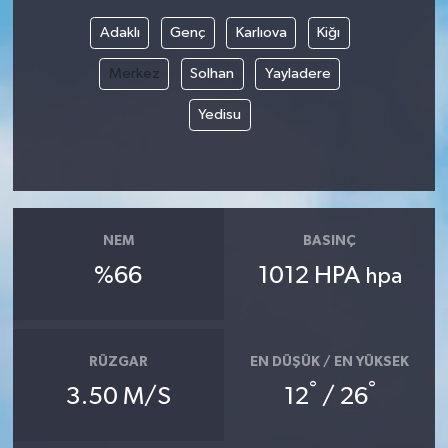
Adaklı
Genç
Karlıova
Kiğı
Bilim, Teknoloji
Merkez
Solhan
Yayladere
Yedisu
NEM
BASINÇ
%66
1012 HPA
hpa
RÜZGAR
EN DÜŞÜK / EN YÜKSEK
°
°
3.50 M/S
12
/ 26