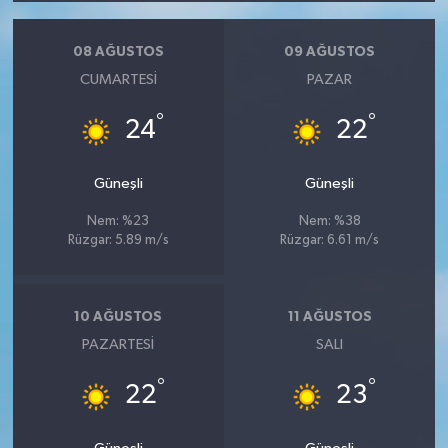
08 AĞUSTOS
09 AĞUSTOS
CUMARTESI
PAZAR
°
°
24
22
Güneşli
Güneşli
Nem: %23
Nem: %38
Rüzgar: 5.89 m/s
Rüzgar: 6.61 m/s
10 AĞUSTOS
11 AĞUSTOS
PAZARTESI
SALI
°
°
22
23