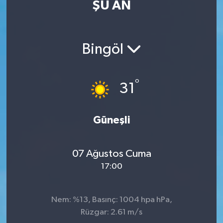
ŞU AN
Eğitim
Sağlık
Bingöl
Dünya
°
31
Magazin
Gündem
Güneşli
Kültür & Sanat
07 Ağustos Cuma
17:00
Teknoloji
Bilim
Nem: %13, Basınç: 1004 hpa hPa,
Rüzgar: 2.61 m/s
Genel