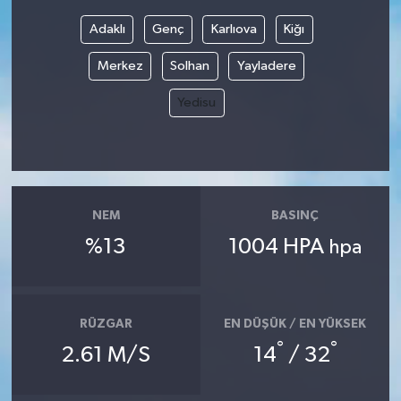
Adaklı
Genç
Karlıova
Kiğı
Bilim, Teknoloji
Merkez
Solhan
Yayladere
Yedisu
NEM
BASINÇ
%13
1004 HPA
hpa
RÜZGAR
EN DÜŞÜK / EN YÜKSEK
°
°
2.61 M/S
14
/ 32