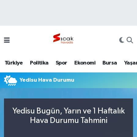
Bursa
Nöbetçi Eczaneler
Yerel
Hava Durumu
Yaşam
Trafik Durumu
Türkiye
Politika
Spor
Ekonomi
Bursa
Yaşa
Siyaset
Süper Lig Puan Durumu ve Fikstür
Yedisu Hava Durumu
Politika
Tüm Manşetler
Spor
Son Dakika Haberleri
Yedisu Bugün, Yarın ve 1 Haftalık
Türkiye
Haber Arşivi
Hava Durumu Tahmini
Ekonomi