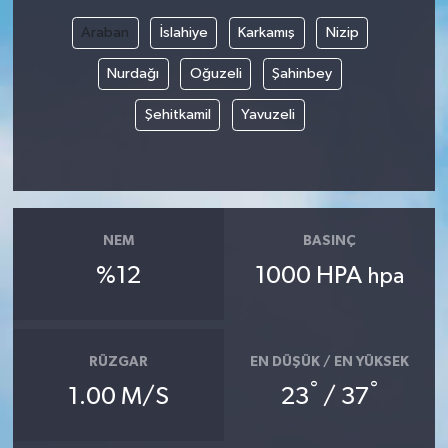
Araban
İslahiye
Karkamış
Nizip
Bilim, Teknoloji
Nurdağı
Oğuzeli
Şahinbey
Şehitkamil
Yavuzeli
NEM
BASINÇ
%12
1000 HPA
hpa
RÜZGAR
EN DÜŞÜK / EN YÜKSEK
°
°
1.00 M/S
23
/ 37