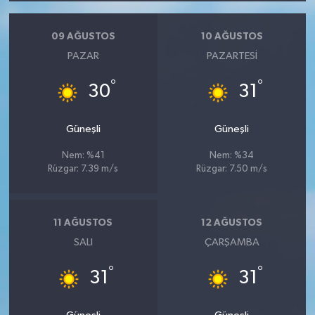
09 AĞUSTOS
10 AĞUSTOS
PAZAR
PAZARTESI
°
°
30
31
Güneşli
Güneşli
Nem: %41
Nem: %34
Rüzgar: 7.39 m/s
Rüzgar: 7.50 m/s
11 AĞUSTOS
12 AĞUSTOS
SALI
ÇARŞAMBA
°
°
31
31