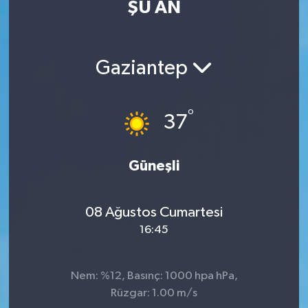
ŞU AN
Eğitim
Sağlık
Gaziantep
Dünya
°
37
Magazin
Gündem
Güneşli
Kültür & Sanat
08 Ağustos Cumartesi
16:45
Teknoloji
Bilim
Nem: %12, Basınç: 1000 hpa hPa,
Rüzgar: 1.00 m/s
Genel