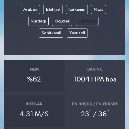
Araban
İslahiye
Karkamış
Nizip
Bilim, Teknoloji
Nurdağı
Oğuzeli
Şahinbey
Şehitkamil
Yavuzeli
NEM
BASINÇ
%62
1004 HPA
hpa
RÜZGAR
EN DÜŞÜK / EN YÜKSEK
°
°
4.31 M/S
23
/ 36