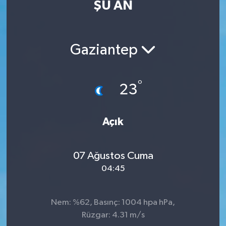
ŞU AN
Eğitim
Sağlık
Gaziantep
Dünya
°
23
Magazin
Gündem
Açık
Kültür & Sanat
07 Ağustos Cuma
04:45
Teknoloji
Bilim
Nem: %62, Basınç: 1004 hpa hPa,
Rüzgar: 4.31 m/s
Genel