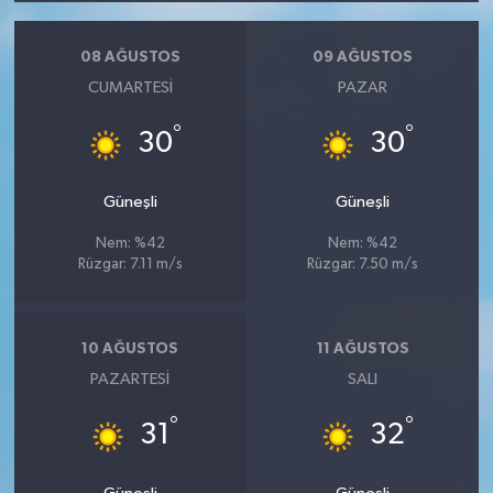
08 AĞUSTOS
09 AĞUSTOS
CUMARTESI
PAZAR
°
°
30
30
Güneşli
Güneşli
Nem: %42
Nem: %42
Rüzgar: 7.11 m/s
Rüzgar: 7.50 m/s
10 AĞUSTOS
11 AĞUSTOS
PAZARTESI
SALI
°
°
31
32