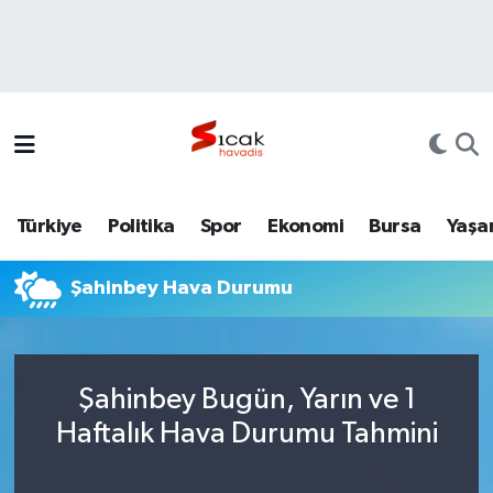
Bursa
Nöbetçi Eczaneler
Yerel
Hava Durumu
Yaşam
Trafik Durumu
Türkiye
Politika
Spor
Ekonomi
Bursa
Yaşa
Siyaset
Süper Lig Puan Durumu ve Fikstür
Şahinbey Hava Durumu
Politika
Tüm Manşetler
Spor
Son Dakika Haberleri
Şahinbey Bugün, Yarın ve 1
Türkiye
Haber Arşivi
Haftalık Hava Durumu Tahmini
Ekonomi