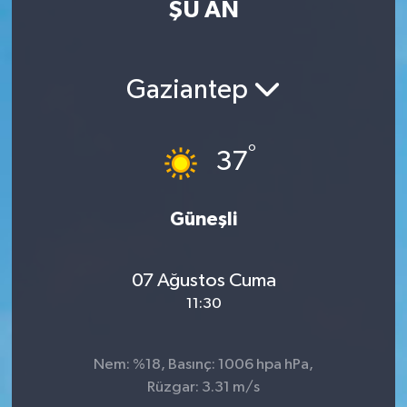
ŞU AN
Eğitim
Sağlık
Gaziantep
Dünya
°
37
Magazin
Gündem
Güneşli
Kültür & Sanat
07 Ağustos Cuma
11:30
Teknoloji
Bilim
Nem: %18, Basınç: 1006 hpa hPa,
Rüzgar: 3.31 m/s
Genel