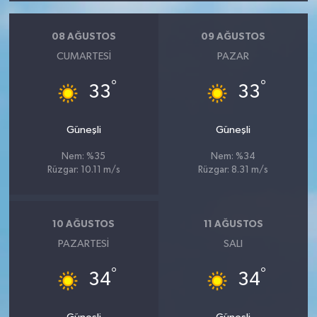
08 AĞUSTOS
09 AĞUSTOS
CUMARTESI
PAZAR
°
°
33
33
Güneşli
Güneşli
Nem: %35
Nem: %34
Rüzgar: 10.11 m/s
Rüzgar: 8.31 m/s
10 AĞUSTOS
11 AĞUSTOS
PAZARTESI
SALI
°
°
34
34