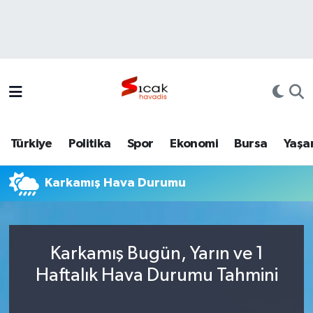
Bursa
Nöbetçi Eczaneler
Yerel
Hava Durumu
Yaşam
Trafik Durumu
Türkiye
Politika
Spor
Ekonomi
Bursa
Yaşa
Siyaset
Süper Lig Puan Durumu ve Fikstür
Karkamış Hava Durumu
Politika
Tüm Manşetler
Spor
Son Dakika Haberleri
Karkamış Bugün, Yarın ve 1
Türkiye
Haber Arşivi
Haftalık Hava Durumu Tahmini
Ekonomi