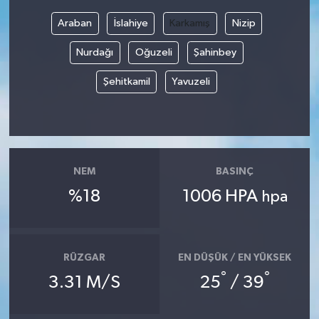
Araban
İslahiye
Karkamış
Nizip
Bilim, Teknoloji
Nurdağı
Oğuzeli
Şahinbey
Şehitkamil
Yavuzeli
NEM
BASINÇ
%18
1006 HPA
hpa
RÜZGAR
EN DÜŞÜK / EN YÜKSEK
°
°
3.31 M/S
25
/ 39