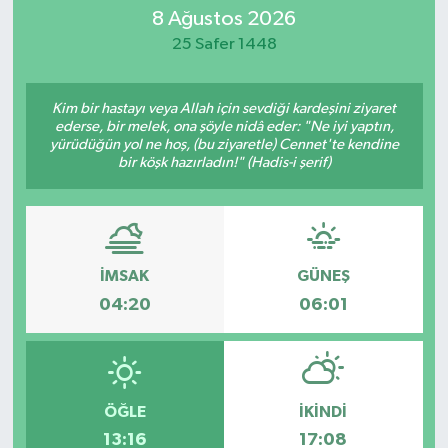
8 Ağustos 2026
Eğitim
25 Safer 1448
Sağlık
Kim bir hastayı veya Allah için sevdiği kardeşini ziyaret
ederse, bir melek, ona şöyle nidâ eder: "Ne iyi yaptın,
Dünya
yürüdüğün yol ne hoş, (bu ziyaretle) Cennet'te kendine
bir köşk hazırladın!" (Hadis-i şerif)
Magazin
Gündem
İMSAK
GÜNEŞ
Kültür & Sanat
04:20
06:01
Teknoloji
Bilim
ÖĞLE
İKINDI
13:16
17:08
Genel