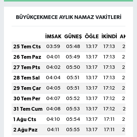
BÜYÜKÇEKMECE AYLIK NAMAZ VAKITLERI
İMSAK
GÜNEŞ
ÖĞLE
İKINDI
AKŞA
25 Tem Cts
03:59
05:48
13:17
17:13
20:37
26 Tem Paz
04:01
05:49
13:17
17:13
20:36
27 Tem Pts
04:02
05:50
13:17
17:13
20:35
28 Tem Sal
04:04
05:51
13:17
17:13
20:34
29 Tem Çar
04:05
05:51
13:17
17:12
20:33
30 Tem Per
04:07
05:52
13:17
17:12
20:32
31 Tem Cum
04:08
05:53
13:17
17:12
20:31
1 Ağu Cts
04:10
05:54
13:17
17:11
20:30
2 Ağu Paz
04:11
05:55
13:17
17:11
20:29