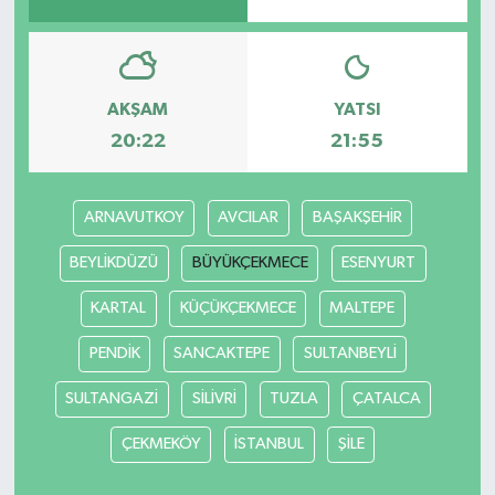
Bilim, Teknoloji
AKŞAM
YATSI
20:22
21:55
ARNAVUTKOY
AVCILAR
BAŞAKŞEHİR
BEYLİKDÜZÜ
BÜYÜKÇEKMECE
ESENYURT
KARTAL
KÜÇÜKÇEKMECE
MALTEPE
PENDİK
SANCAKTEPE
SULTANBEYLİ
SULTANGAZİ
SİLİVRİ
TUZLA
ÇATALCA
ÇEKMEKÖY
İSTANBUL
ŞİLE