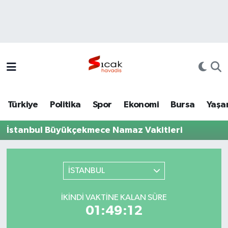
Bursa
Nöbetçi Eczaneler
Yerel
Hava Durumu
Yaşam
Trafik Durumu
Türkiye
Politika
Spor
Ekonomi
Bursa
Yaşa
Siyaset
Süper Lig Puan Durumu ve Fikstür
İstanbul Büyükçekmece Namaz Vakitleri
Politika
Tüm Manşetler
Spor
Son Dakika Haberleri
İSTANBUL
Türkiye
Haber Arşivi
İKINDI VAKTINE KALAN SÜRE
01:49:12
Ekonomi