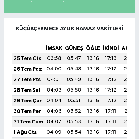
KÜÇÜKÇEKMECE AYLIK NAMAZ VAKITLERI
İMSAK
GÜNEŞ
ÖĞLE
İKINDI
AKŞA
25 Tem Cts
03:58
05:47
13:16
17:13
20:36
26 Tem Paz
04:00
05:48
13:16
17:12
20:35
27 Tem Pts
04:01
05:49
13:16
17:12
20:34
28 Tem Sal
04:03
05:50
13:16
17:12
20:33
29 Tem Çar
04:04
05:51
13:16
17:12
20:32
30 Tem Per
04:06
05:52
13:16
17:11
20:31
31 Tem Cum
04:07
05:53
13:16
17:11
20:30
1 Ağu Cts
04:09
05:54
13:16
17:11
20:29