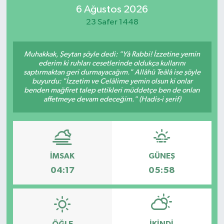
6 Ağustos 2026
Eğitim
23 Safer 1448
Sağlık
Muhakkak, Şeytan şöyle dedi: "Yâ Rabbi! İzzetine yemin
ederim ki ruhları cesetlerinde oldukça kullarını
Dünya
saptırmaktan geri durmayacağım." Allâhü Teâlâ ise şöyle
buyurdu: "İzzetim ve Celâlime yemin olsun ki onlar
benden mağfiret talep ettikleri müddetçe ben de onları
Magazin
affetmeye devam edeceğim." (Hadis-i şerif)
Gündem
Kültür & Sanat
İMSAK
GÜNEŞ
04:17
05:58
Teknoloji
Bilim
Genel
ÖĞLE
İKINDI