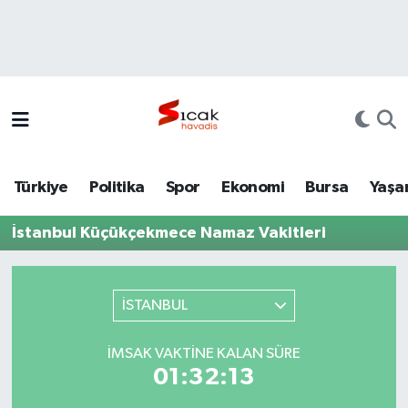
Bursa
Nöbetçi Eczaneler
Yerel
Hava Durumu
Yaşam
Trafik Durumu
Türkiye
Politika
Spor
Ekonomi
Bursa
Yaşa
Siyaset
Süper Lig Puan Durumu ve Fikstür
İstanbul Küçükçekmece Namaz Vakitleri
Politika
Tüm Manşetler
Spor
Son Dakika Haberleri
İSTANBUL
Türkiye
Haber Arşivi
İMSAK VAKTINE KALAN SÜRE
01:32:13
Ekonomi