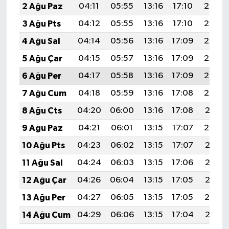
2 Ağu Paz
04:11
05:55
13:16
17:10
20:28
3 Ağu Pts
04:12
05:55
13:16
17:10
20:27
4 Ağu Sal
04:14
05:56
13:16
17:09
20:26
5 Ağu Çar
04:15
05:57
13:16
17:09
20:24
6 Ağu Per
04:17
05:58
13:16
17:09
20:23
7 Ağu Cum
04:18
05:59
13:16
17:08
20:22
8 Ağu Cts
04:20
06:00
13:16
17:08
20:21
9 Ağu Paz
04:21
06:01
13:15
17:07
20:20
10 Ağu Pts
04:23
06:02
13:15
17:07
20:18
11 Ağu Sal
04:24
06:03
13:15
17:06
20:17
12 Ağu Çar
04:26
06:04
13:15
17:05
20:16
13 Ağu Per
04:27
06:05
13:15
17:05
20:14
14 Ağu Cum
04:29
06:06
13:15
17:04
20:13