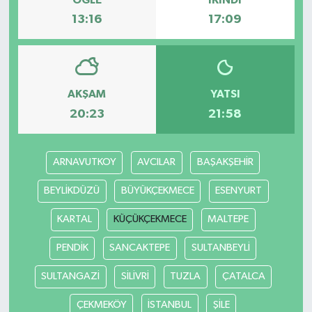
13:16
17:09
Bilim, Teknoloji
AKŞAM
YATSI
20:23
21:58
ARNAVUTKOY
AVCILAR
BAŞAKŞEHİR
BEYLİKDÜZÜ
BÜYÜKÇEKMECE
ESENYURT
KARTAL
KÜÇÜKÇEKMECE
MALTEPE
PENDİK
SANCAKTEPE
SULTANBEYLİ
SULTANGAZİ
SİLİVRİ
TUZLA
ÇATALCA
ÇEKMEKÖY
İSTANBUL
ŞİLE