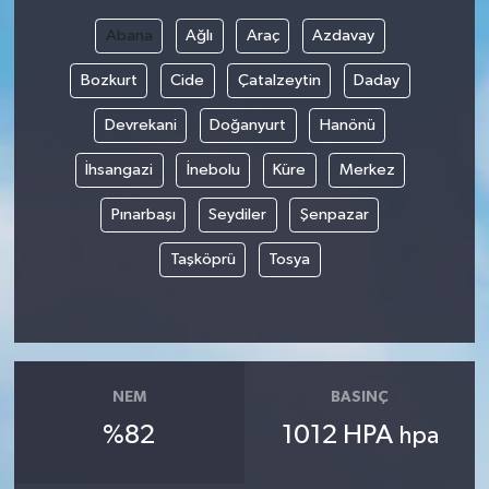
Abana
Ağlı
Araç
Azdavay
Bilim, Teknoloji
Bozkurt
Cide
Çatalzeytin
Daday
Devrekani
Doğanyurt
Hanönü
İhsangazi
İnebolu
Küre
Merkez
Pınarbaşı
Seydiler
Şenpazar
Taşköprü
Tosya
NEM
BASINÇ
%82
1012 HPA
hpa