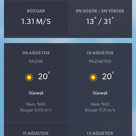
RÜZGAR
EN DÜŞÜK / EN YÜKSEK
°
°
1.31 M/S
13
/ 31
09 AĞUSTOS
10 AĞUSTOS
PAZAR
PAZARTESI
°
°
20
20
Güneşli
Güneşli
Nem: %60
Nem: %62
Rüzgar: 6.00 m/s
Rüzgar: 6.31 m/s
11 AĞUSTOS
12 AĞUSTOS