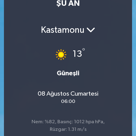
ŞU AN
Eğitim
Sağlık
Kastamonu
Dünya
°
13
Magazin
Gündem
Güneşli
Kültür & Sanat
08 Ağustos Cumartesi
06:00
Teknoloji
Bilim
Nem: %82, Basınç: 1012 hpa hPa,
Rüzgar: 1.31 m/s
Genel