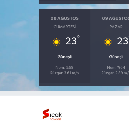
Bilim, Teknoloji
08 AĞUSTOS
09 AĞUSTO
CUMARTESI
PAZAR
°
23
23
Güneşli
Güneşli
Nem: %69
Nem: %64
Rüzgar: 3.61 m/s
Rüzgar: 2.89 m/