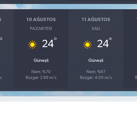
S
10 AĞUSTOS
11 AĞUSTOS
PAZARTESI
SALI
°
°
°
24
24
Güneşli
Güneşli
Nem: %70
Nem: %67
s
Rüzgar: 2.69 m/s
Rüzgar: 4.00 m/s
R