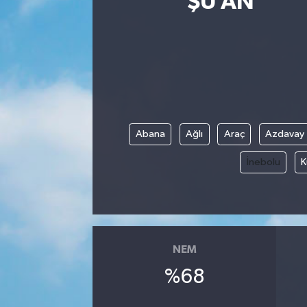
ŞU AN
Eğitim
Sağlık
Dünya
Magazin
Abana
Ağlı
Araç
Azdavay
İnebolu
K
Gündem
Kültür & Sanat
Teknoloji
NEM
Bilim
%68
Genel