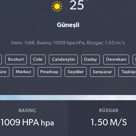
°
25
Güneşli
Nem: %68, Basınç: 1009 hpa hPa, Rüzgar: 1.50 m/s
Bozkurt
Cide
Çatalzeytin
Daday
Devrekani
üre
Merkez
Pınarbaşı
Seydiler
Şenpazar
Taşköp
BASINÇ
RÜZGAR
1009 HPA
1.50 M/S
hpa