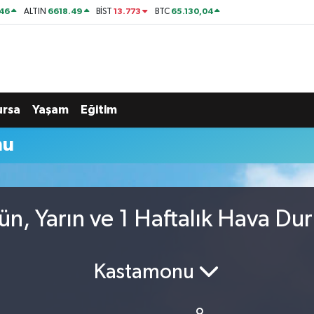
46
6618.49
13.773
65.130,04
ALTIN
BİST
BTC
ursa
Yaşam
Eğitim
mu
ün, Yarın ve 1 Haftalık Hava Du
Kastamonu