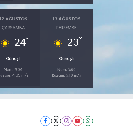
12 AĞUSTOS
13 AĞUSTOS
ÇARŞAMBA
PERŞEMBE
°
°
24
23
Güneşli
Güneşli
Nem: %64
Nem: %66
üzgar: 4.39 m/s
Rüzgar: 5.19 m/s