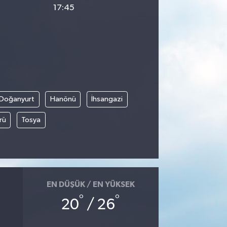
17:45
Doğanyurt
Hanönü
İhsangazi
rü
Tosya
EN DÜŞÜK / EN YÜKSEK
°
°
20
/ 26