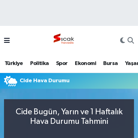
Bursa
Nöbetçi Eczaneler
Yerel
Hava Durumu
Yaşam
Trafik Durumu
Türkiye
Politika
Spor
Ekonomi
Bursa
Yaşa
Siyaset
Süper Lig Puan Durumu ve Fikstür
Cide Hava Durumu
Politika
Tüm Manşetler
Spor
Son Dakika Haberleri
Cide Bugün, Yarın ve 1 Haftalık
Türkiye
Haber Arşivi
Hava Durumu Tahmini
Ekonomi