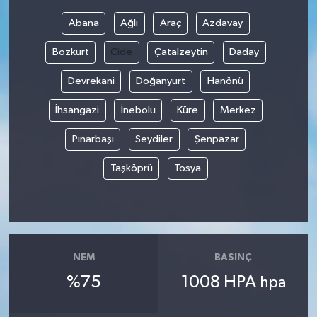
Abana
Ağlı
Araç
Azdavay
Bilim, Teknoloji
Bozkurt
Cide
Çatalzeytin
Daday
Devrekani
Doğanyurt
Hanönü
İhsangazi
İnebolu
Küre
Merkez
Pınarbaşı
Seydiler
Şenpazar
Taşköprü
Tosya
NEM
BASINÇ
%75
1008 HPA
hpa