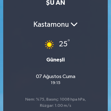
ŞU AN
Eğitim
Sağlık
Kastamonu
Dünya
°
25
Magazin
Gündem
Güneşli
Kültür & Sanat
07 Ağustos Cuma
19:15
Teknoloji
Bilim
Nem: %75, Basınç: 1008 hpa hPa,
Rüzgar: 1.00 m/s
Genel