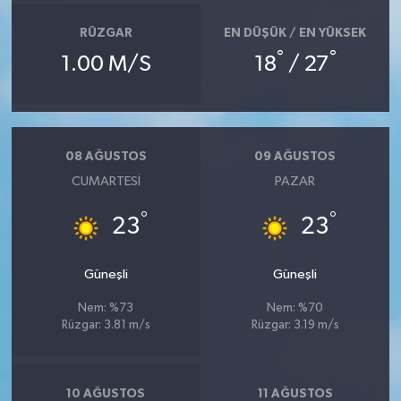
RÜZGAR
EN DÜŞÜK / EN YÜKSEK
°
°
1.00 M/S
18
/ 27
08 AĞUSTOS
09 AĞUSTOS
CUMARTESI
PAZAR
°
°
23
23
Güneşli
Güneşli
Nem: %73
Nem: %70
Rüzgar: 3.81 m/s
Rüzgar: 3.19 m/s
10 AĞUSTOS
11 AĞUSTOS