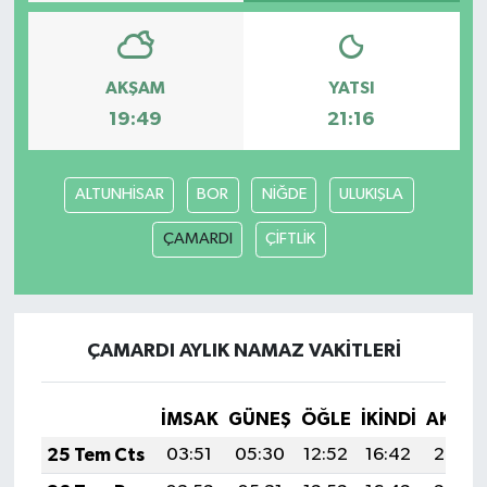
Bilim, Teknoloji
AKŞAM
YATSI
19:49
21:16
ALTUNHİSAR
BOR
NİĞDE
ULUKIŞLA
ÇAMARDI
ÇİFTLİK
ÇAMARDI AYLIK NAMAZ VAKITLERI
İMSAK
GÜNEŞ
ÖĞLE
İKINDI
AKŞA
25 Tem Cts
03:51
05:30
12:52
16:42
20:03