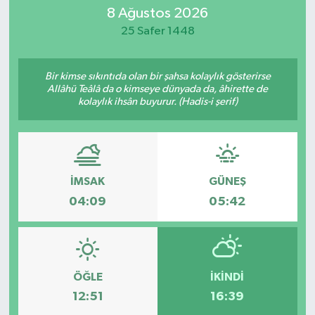
8 Ağustos 2026
Eğitim
25 Safer 1448
Sağlık
Bir kimse sıkıntıda olan bir şahsa kolaylık gösterirse
Allâhü Teâlâ da o kimseye dünyada da, âhirette de
Dünya
kolaylık ihsân buyurur. (Hadis-i şerif)
Magazin
Gündem
İMSAK
GÜNEŞ
04:09
05:42
Kültür & Sanat
Teknoloji
Bilim
ÖĞLE
İKINDI
12:51
16:39
Genel