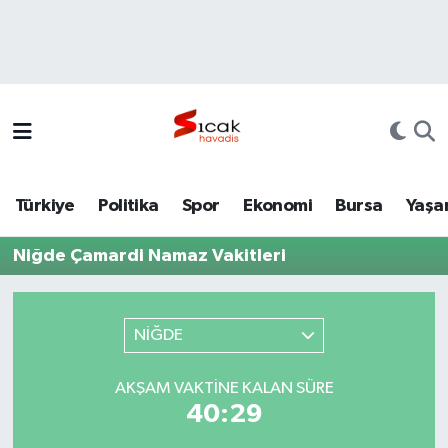
Bursa
Nöbetçi Eczaneler
Yerel
Hava Durumu
Yaşam
Trafik Durumu
Türkiye
Politika
Spor
Ekonomi
Bursa
Yaşa
Siyaset
Süper Lig Puan Durumu ve Fikstür
Niğde Çamardi Namaz Vakitleri
Politika
Tüm Manşetler
Spor
Son Dakika Haberleri
NİĞDE
Türkiye
Haber Arşivi
AKŞAM VAKTINE KALAN SÜRE
40:29
Ekonomi