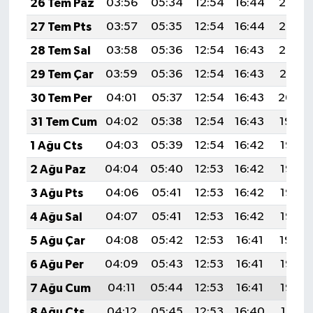
26 Tem Paz
03:56
05:34
12:54
16:44
20:03
27 Tem Pts
03:57
05:35
12:54
16:44
20:03
28 Tem Sal
03:58
05:36
12:54
16:43
20:02
29 Tem Çar
03:59
05:36
12:54
16:43
20:01
30 Tem Per
04:01
05:37
12:54
16:43
20:00
31 Tem Cum
04:02
05:38
12:54
16:43
19:59
1 Ağu Cts
04:03
05:39
12:54
16:42
19:58
2 Ağu Paz
04:04
05:40
12:53
16:42
19:57
3 Ağu Pts
04:06
05:41
12:53
16:42
19:56
4 Ağu Sal
04:07
05:41
12:53
16:42
19:55
5 Ağu Çar
04:08
05:42
12:53
16:41
19:54
6 Ağu Per
04:09
05:43
12:53
16:41
19:53
7 Ağu Cum
04:11
05:44
12:53
16:41
19:52
8 Ağu Cts
04:12
05:45
12:53
16:40
19:51