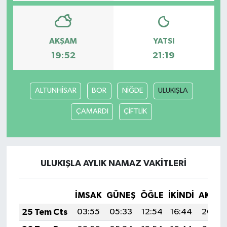
Bilim, Teknoloji
AKŞAM
YATSI
19:52
21:19
ALTUNHİSAR
BOR
NİĞDE
ULUKIŞLA
ÇAMARDI
ÇİFTLİK
ULUKIŞLA AYLIK NAMAZ VAKITLERI
İMSAK
GÜNEŞ
ÖĞLE
İKINDI
AKŞA
25 Tem Cts
03:55
05:33
12:54
16:44
20:04