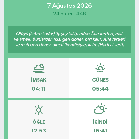
7 Ağustos 2026
Eğitim
24 Safer 1448
Sağlık
Ölüyü (kabre kadar) üç şey takip eder: Âile fertleri, malı
ve ameli. Bunlardan ikisi geri döner, biri kalır: Âile fertleri
Dünya
ve malı geri döner, ameli (kendisiyle) kalır. (Hadis-i şerif)
Magazin
Gündem
İMSAK
GÜNEŞ
04:11
05:44
Kültür & Sanat
Teknoloji
Bilim
ÖĞLE
İKINDI
12:53
16:41
Genel