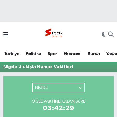
Bursa
Nöbetçi Eczaneler
Yerel
Hava Durumu
Yaşam
Trafik Durumu
Türkiye
Politika
Spor
Ekonomi
Bursa
Yaşa
Siyaset
Süper Lig Puan Durumu ve Fikstür
Niğde Ulukişla Namaz Vakitleri
Politika
Tüm Manşetler
Spor
Son Dakika Haberleri
NİĞDE
Türkiye
Haber Arşivi
ÖĞLE VAKTINE KALAN SÜRE
03:42:29
Ekonomi