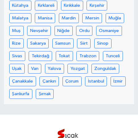
Kütahya
Kırklareli
Kırıkkale
Kırşehir
Malatya
Manisa
Mardin
Mersin
Muğla
Muş
Nevşehir
Niğde
Ordu
Osmaniye
Rize
Sakarya
Samsun
Siirt
Sinop
Sivas
Tekirdağ
Tokat
Trabzon
Tunceli
Uşak
Van
Yalova
Yozgat
Zonguldak
Çanakkale
Çankırı
Çorum
İstanbul
İzmir
Şanlıurfa
Şırnak