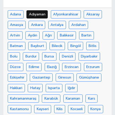
Bilim, Teknoloji
Adana
Adıyaman
Afyonkarahisar
Aksaray
Amasya
Ankara
Antalya
Ardahan
Artvin
Aydın
Ağrı
Balıkesir
Bartın
Batman
Bayburt
Bilecik
Bingöl
Bitlis
Bolu
Burdur
Bursa
Denizli
Diyarbakır
Düzce
Edirne
Elazığ
Erzincan
Erzurum
Eskişehir
Gaziantep
Giresun
Gümüşhane
Hakkari
Hatay
Isparta
Iğdır
Kahramanmaraş
Karabük
Karaman
Kars
Kastamonu
Kayseri
Kilis
Kocaeli
Konya