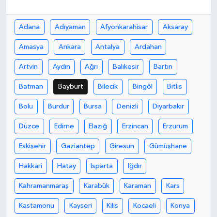
Bilim, Teknoloji
Adana
Adıyaman
Afyonkarahisar
Aksaray
Amasya
Ankara
Antalya
Ardahan
Artvin
Aydın
Ağrı
Balıkesir
Bartın
Batman
Bayburt
Bilecik
Bingöl
Bitlis
Bolu
Burdur
Bursa
Denizli
Diyarbakır
Düzce
Edirne
Elazığ
Erzincan
Erzurum
Eskişehir
Gaziantep
Giresun
Gümüşhane
Hakkari
Hatay
Isparta
Iğdır
Kahramanmaraş
Karabük
Karaman
Kars
Kastamonu
Kayseri
Kilis
Kocaeli
Konya