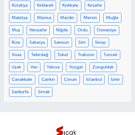
Kütahya
Kırklareli
Kırıkkale
Kırşehir
Malatya
Manisa
Mardin
Mersin
Muğla
Muş
Nevşehir
Niğde
Ordu
Osmaniye
Rize
Sakarya
Samsun
Siirt
Sinop
Sivas
Tekirdağ
Tokat
Trabzon
Tunceli
Uşak
Van
Yalova
Yozgat
Zonguldak
Çanakkale
Çankırı
Çorum
İstanbul
İzmir
Şanlıurfa
Şırnak