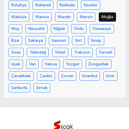
Kütahya
Kırklareli
Kırıkkale
Kırşehir
Malatya
Manisa
Mardin
Mersin
Muğla
Muş
Nevşehir
Niğde
Ordu
Osmaniye
Rize
Sakarya
Samsun
Siirt
Sinop
Sivas
Tekirdağ
Tokat
Trabzon
Tunceli
Uşak
Van
Yalova
Yozgat
Zonguldak
Çanakkale
Çankırı
Çorum
İstanbul
İzmir
Şanlıurfa
Şırnak