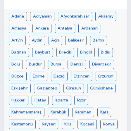
Bilim, Teknoloji
Adana
Adıyaman
Afyonkarahisar
Aksaray
Amasya
Ankara
Antalya
Ardahan
Artvin
Aydın
Ağrı
Balıkesir
Bartın
Batman
Bayburt
Bilecik
Bingöl
Bitlis
Bolu
Burdur
Bursa
Denizli
Diyarbakır
Düzce
Edirne
Elazığ
Erzincan
Erzurum
Eskişehir
Gaziantep
Giresun
Gümüşhane
Hakkari
Hatay
Isparta
Iğdır
Kahramanmaraş
Karabük
Karaman
Kars
Kastamonu
Kayseri
Kilis
Kocaeli
Konya