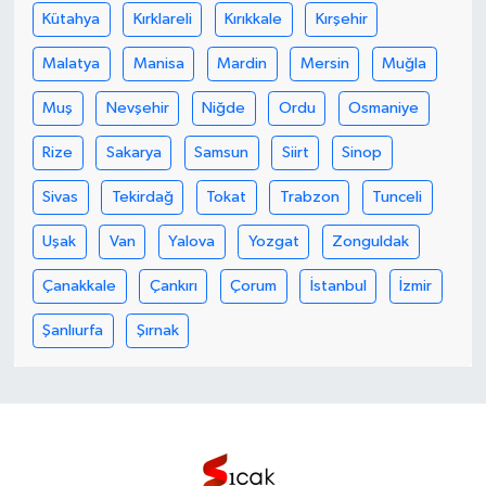
Kütahya
Kırklareli
Kırıkkale
Kırşehir
Malatya
Manisa
Mardin
Mersin
Muğla
Muş
Nevşehir
Niğde
Ordu
Osmaniye
Rize
Sakarya
Samsun
Siirt
Sinop
Sivas
Tekirdağ
Tokat
Trabzon
Tunceli
Uşak
Van
Yalova
Yozgat
Zonguldak
Çanakkale
Çankırı
Çorum
İstanbul
İzmir
Şanlıurfa
Şırnak