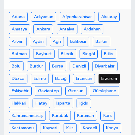
Bilim, Teknoloji
Adana
Adıyaman
Afyonkarahisar
Aksaray
Amasya
Ankara
Antalya
Ardahan
Artvin
Aydın
Ağrı
Balıkesir
Bartın
Batman
Bayburt
Bilecik
Bingöl
Bitlis
Bolu
Burdur
Bursa
Denizli
Diyarbakır
Düzce
Edirne
Elazığ
Erzincan
Erzurum
Eskişehir
Gaziantep
Giresun
Gümüşhane
Hakkari
Hatay
Isparta
Iğdır
Kahramanmaraş
Karabük
Karaman
Kars
Kastamonu
Kayseri
Kilis
Kocaeli
Konya