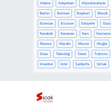
Adana
Adıyaman
Afyonkarahisar
Bilim, Teknoloji
Bartın
Batman
Bayburt
Bilecik
Erzincan
Erzurum
Eskişehir
Gazi
Karabük
Karaman
Kars
Kastamo
Manisa
Mardin
Mersin
Muğla
Sivas
Tekirdağ
Tokat
Trabzon
İstanbul
İzmir
Şanlıurfa
Şırnak