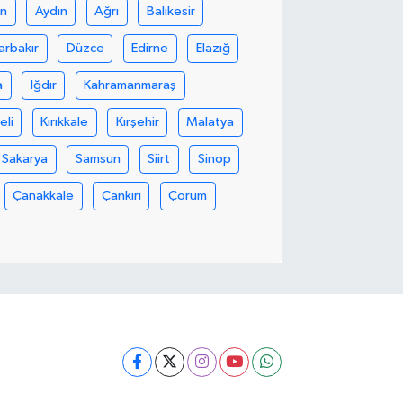
in
Aydın
Ağrı
Balıkesir
arbakır
Düzce
Edirne
Elazığ
a
Iğdır
Kahramanmaraş
eli
Kırıkkale
Kırşehir
Malatya
Sakarya
Samsun
Siirt
Sinop
Çanakkale
Çankırı
Çorum