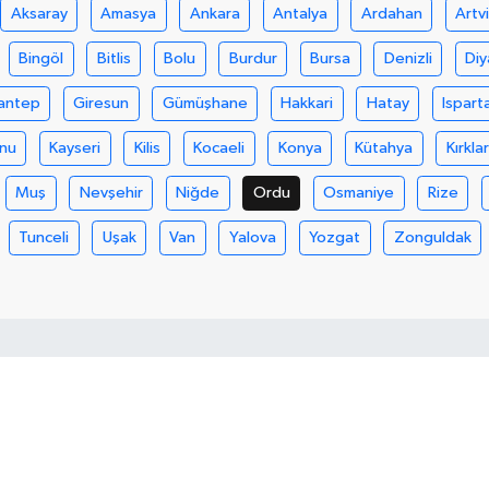
Aksaray
Amasya
Ankara
Antalya
Ardahan
Artv
Bingöl
Bitlis
Bolu
Burdur
Bursa
Denizli
Diy
antep
Giresun
Gümüşhane
Hakkari
Hatay
Ispart
nu
Kayseri
Kilis
Kocaeli
Konya
Kütahya
Kırklar
Muş
Nevşehir
Niğde
Ordu
Osmaniye
Rize
Tunceli
Uşak
Van
Yalova
Yozgat
Zonguldak