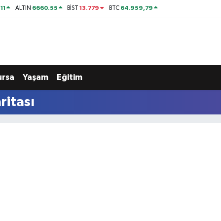
11
6660.55
13.779
64.959,79
ALTIN
BİST
BTC
ursa
Yaşam
Eğitim
ritası