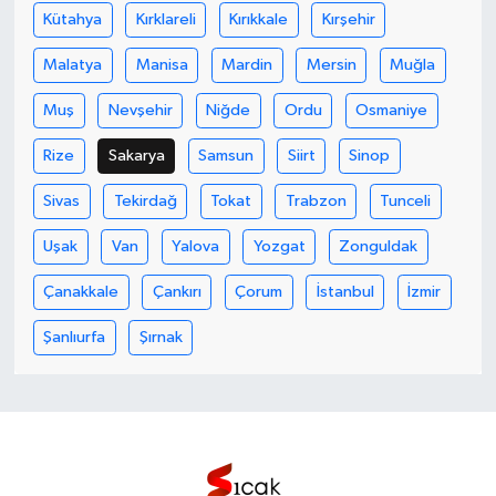
Kütahya
Kırklareli
Kırıkkale
Kırşehir
Malatya
Manisa
Mardin
Mersin
Muğla
Muş
Nevşehir
Niğde
Ordu
Osmaniye
Rize
Sakarya
Samsun
Siirt
Sinop
Sivas
Tekirdağ
Tokat
Trabzon
Tunceli
Uşak
Van
Yalova
Yozgat
Zonguldak
Çanakkale
Çankırı
Çorum
İstanbul
İzmir
Şanlıurfa
Şırnak