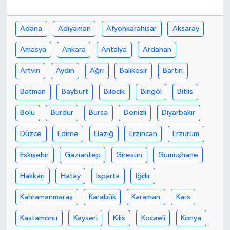
Bilim, Teknoloji
Adana
Adıyaman
Afyonkarahisar
Aksaray
Amasya
Ankara
Antalya
Ardahan
Artvin
Aydın
Ağrı
Balıkesir
Bartın
Batman
Bayburt
Bilecik
Bingöl
Bitlis
Bolu
Burdur
Bursa
Denizli
Diyarbakır
Düzce
Edirne
Elazığ
Erzincan
Erzurum
Eskişehir
Gaziantep
Giresun
Gümüşhane
Hakkari
Hatay
Isparta
Iğdır
Kahramanmaraş
Karabük
Karaman
Kars
Kastamonu
Kayseri
Kilis
Kocaeli
Konya