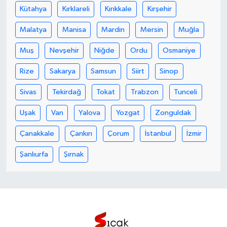
Kütahya
Kırklareli
Kırıkkale
Kırşehir
Malatya
Manisa
Mardin
Mersin
Muğla
Muş
Nevşehir
Niğde
Ordu
Osmaniye
Rize
Sakarya
Samsun
Siirt
Sinop
Sivas
Tekirdağ
Tokat
Trabzon
Tunceli
Uşak
Van
Yalova
Yozgat
Zonguldak
Çanakkale
Çankırı
Çorum
İstanbul
İzmir
Şanlıurfa
Şırnak