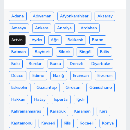
Bilim, Teknoloji
Adana
Adıyaman
Afyonkarahisar
Aksaray
Amasya
Ankara
Antalya
Ardahan
Artvin
Aydın
Ağrı
Balıkesir
Bartın
Batman
Bayburt
Bilecik
Bingöl
Bitlis
Bolu
Burdur
Bursa
Denizli
Diyarbakır
Düzce
Edirne
Elazığ
Erzincan
Erzurum
Eskişehir
Gaziantep
Giresun
Gümüşhane
Hakkari
Hatay
Isparta
Iğdır
Kahramanmaraş
Karabük
Karaman
Kars
Kastamonu
Kayseri
Kilis
Kocaeli
Konya