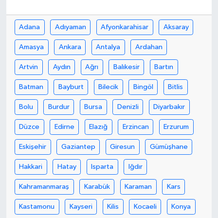
Bilim, Teknoloji
Adana
Adıyaman
Afyonkarahisar
Aksaray
Amasya
Ankara
Antalya
Ardahan
Artvin
Aydın
Ağrı
Balıkesir
Bartın
Batman
Bayburt
Bilecik
Bingöl
Bitlis
Bolu
Burdur
Bursa
Denizli
Diyarbakır
Düzce
Edirne
Elazığ
Erzincan
Erzurum
Eskişehir
Gaziantep
Giresun
Gümüşhane
Hakkari
Hatay
Isparta
Iğdır
Kahramanmaraş
Karabük
Karaman
Kars
Kastamonu
Kayseri
Kilis
Kocaeli
Konya