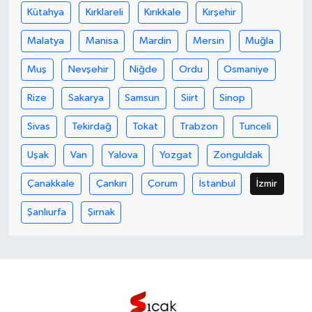
Kütahya
Kırklareli
Kırıkkale
Kırşehir
Malatya
Manisa
Mardin
Mersin
Muğla
Muş
Nevşehir
Niğde
Ordu
Osmaniye
Rize
Sakarya
Samsun
Siirt
Sinop
Sivas
Tekirdağ
Tokat
Trabzon
Tunceli
Uşak
Van
Yalova
Yozgat
Zonguldak
Çanakkale
Çankırı
Çorum
İstanbul
İzmir
Şanlıurfa
Şırnak