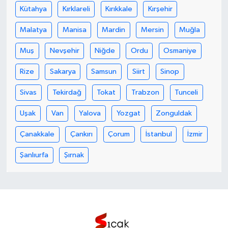
Kütahya
Kırklareli
Kırıkkale
Kırşehir
Malatya
Manisa
Mardin
Mersin
Muğla
Muş
Nevşehir
Niğde
Ordu
Osmaniye
Rize
Sakarya
Samsun
Siirt
Sinop
Sivas
Tekirdağ
Tokat
Trabzon
Tunceli
Uşak
Van
Yalova
Yozgat
Zonguldak
Çanakkale
Çankırı
Çorum
İstanbul
İzmir
Şanlıurfa
Şırnak