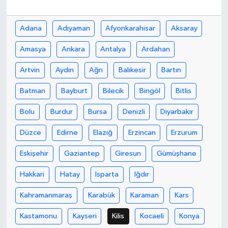
Bilim, Teknoloji
Adana
Adıyaman
Afyonkarahisar
Aksaray
Amasya
Ankara
Antalya
Ardahan
Artvin
Aydın
Ağrı
Balıkesir
Bartın
Batman
Bayburt
Bilecik
Bingöl
Bitlis
Bolu
Burdur
Bursa
Denizli
Diyarbakır
Düzce
Edirne
Elazığ
Erzincan
Erzurum
Eskişehir
Gaziantep
Giresun
Gümüşhane
Hakkari
Hatay
Isparta
Iğdır
Kahramanmaraş
Karabük
Karaman
Kars
Kastamonu
Kayseri
Kilis
Kocaeli
Konya