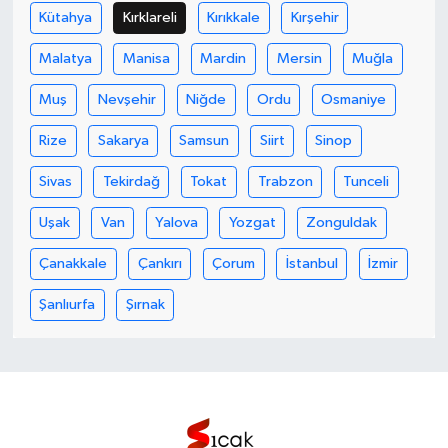
Kütahya
Kırklareli
Kırıkkale
Kırşehir
Malatya
Manisa
Mardin
Mersin
Muğla
Muş
Nevşehir
Niğde
Ordu
Osmaniye
Rize
Sakarya
Samsun
Siirt
Sinop
Sivas
Tekirdağ
Tokat
Trabzon
Tunceli
Uşak
Van
Yalova
Yozgat
Zonguldak
Çanakkale
Çankırı
Çorum
İstanbul
İzmir
Şanlıurfa
Şırnak