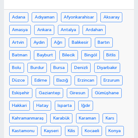
Bilim, Teknoloji
Adana
Adıyaman
Afyonkarahisar
Aksaray
Amasya
Ankara
Antalya
Ardahan
Artvin
Aydın
Ağrı
Balıkesir
Bartın
Batman
Bayburt
Bilecik
Bingöl
Bitlis
Bolu
Burdur
Bursa
Denizli
Diyarbakır
Düzce
Edirne
Elazığ
Erzincan
Erzurum
Eskişehir
Gaziantep
Giresun
Gümüşhane
Hakkari
Hatay
Isparta
Iğdır
Kahramanmaraş
Karabük
Karaman
Kars
Kastamonu
Kayseri
Kilis
Kocaeli
Konya