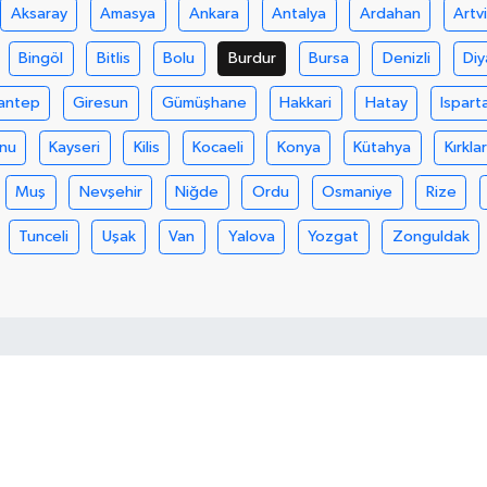
Aksaray
Amasya
Ankara
Antalya
Ardahan
Artv
Bingöl
Bitlis
Bolu
Burdur
Bursa
Denizli
Diy
antep
Giresun
Gümüşhane
Hakkari
Hatay
Ispart
nu
Kayseri
Kilis
Kocaeli
Konya
Kütahya
Kırklar
Muş
Nevşehir
Niğde
Ordu
Osmaniye
Rize
Tunceli
Uşak
Van
Yalova
Yozgat
Zonguldak