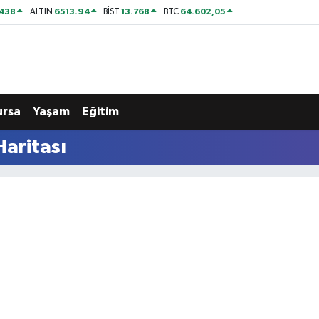
438
6513.94
13.768
64.602,05
ALTIN
BİST
BTC
ursa
Yaşam
Eğitim
Haritası