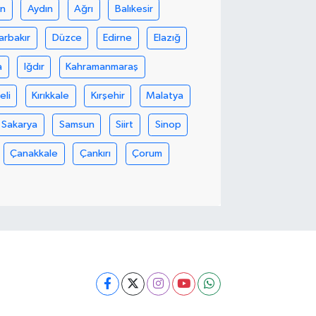
in
Aydın
Ağrı
Balıkesir
arbakır
Düzce
Edirne
Elazığ
a
Iğdır
Kahramanmaraş
eli
Kırıkkale
Kırşehir
Malatya
Sakarya
Samsun
Siirt
Sinop
Çanakkale
Çankırı
Çorum