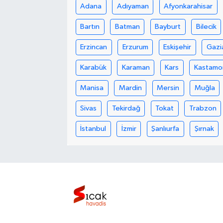
Adana
Adıyaman
Afyonkarahisar
Bilim, Teknoloji
Bartın
Batman
Bayburt
Bilecik
Erzincan
Erzurum
Eskişehir
Gazi
Karabük
Karaman
Kars
Kastamo
Manisa
Mardin
Mersin
Muğla
Sivas
Tekirdağ
Tokat
Trabzon
İstanbul
İzmir
Şanlıurfa
Şırnak