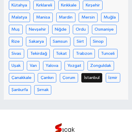
Kütahya
Kırklareli
Kırıkkale
Kırşehir
Malatya
Manisa
Mardin
Mersin
Muğla
Muş
Nevşehir
Niğde
Ordu
Osmaniye
Rize
Sakarya
Samsun
Siirt
Sinop
Sivas
Tekirdağ
Tokat
Trabzon
Tunceli
Uşak
Van
Yalova
Yozgat
Zonguldak
Çanakkale
Çankırı
Çorum
İstanbul
İzmir
Şanlıurfa
Şırnak