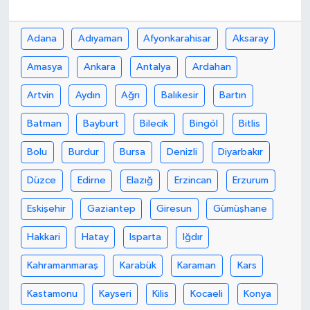
Bilim, Teknoloji
Adana
Adıyaman
Afyonkarahisar
Aksaray
Amasya
Ankara
Antalya
Ardahan
Artvin
Aydın
Ağrı
Balıkesir
Bartın
Batman
Bayburt
Bilecik
Bingöl
Bitlis
Bolu
Burdur
Bursa
Denizli
Diyarbakır
Düzce
Edirne
Elazığ
Erzincan
Erzurum
Eskişehir
Gaziantep
Giresun
Gümüşhane
Hakkari
Hatay
Isparta
Iğdır
Kahramanmaraş
Karabük
Karaman
Kars
Kastamonu
Kayseri
Kilis
Kocaeli
Konya