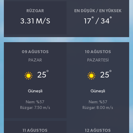
RÜZGAR
EN DÜŞÜK / EN YÜKSEK
°
°
3.31 M/S
17
/ 34
09 AĞUSTOS
10 AĞUSTOS
PAZAR
PAZARTESI
°
°
25
25
Güneşli
Güneşli
Nem: %57
Nem: %57
Rüzgar: 7.50 m/s
Rüzgar: 8.00 m/s
11 AĞUSTOS
12 AĞUSTOS