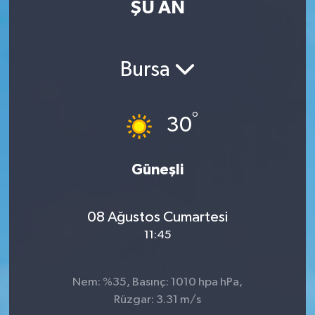
ŞU AN
Eğitim
Sağlık
Bursa
Dünya
°
30
Magazin
Gündem
Güneşli
Kültür & Sanat
08 Ağustos Cumartesi
11:45
Teknoloji
Bilim
Nem: %35, Basınç: 1010 hpa hPa,
Rüzgar: 3.31 m/s
Genel