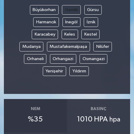
Büyükorhan
Gemlik
Gürsu
Bilim, Teknoloji
Harmancık
İnegöl
İznik
Karacabey
Keles
Kestel
Mudanya
Mustafakemalpaşa
Nilüfer
Orhaneli
Orhangazi
Osmangazi
Yenişehir
Yıldırım
NEM
BASINÇ
%35
1010 HPA
hpa