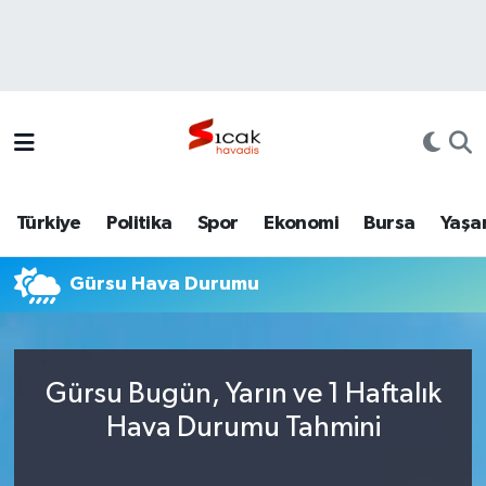
Bursa
Nöbetçi Eczaneler
Yerel
Hava Durumu
Yaşam
Trafik Durumu
Türkiye
Politika
Spor
Ekonomi
Bursa
Yaşa
Siyaset
Süper Lig Puan Durumu ve Fikstür
Gürsu Hava Durumu
Politika
Tüm Manşetler
Spor
Son Dakika Haberleri
Gürsu Bugün, Yarın ve 1 Haftalık
Türkiye
Haber Arşivi
Hava Durumu Tahmini
Ekonomi