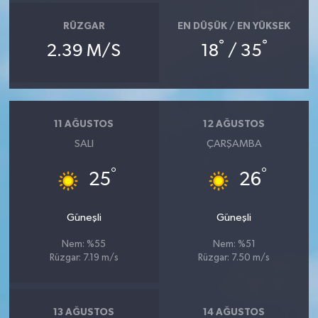
RÜZGAR
EN DÜŞÜK / EN YÜKSEK
°
°
2.39 M/S
18
/ 35
11 AĞUSTOS
12 AĞUSTOS
SALI
ÇARŞAMBA
°
°
25
26
Güneşli
Güneşli
Nem: %55
Nem: %51
Rüzgar: 7.19 m/s
Rüzgar: 7.50 m/s
13 AĞUSTOS
14 AĞUSTOS