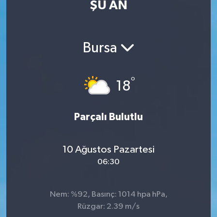
ŞU AN
Eğitim
Sağlık
Bursa
Dünya
°
18
Magazin
Gündem
Parçalı Bulutlu
Kültür & Sanat
10 Ağustos Pazartesi
06:30
Teknoloji
Bilim
Nem: %92, Basınç: 1014 hpa hPa,
Rüzgar: 2.39 m/s
Genel