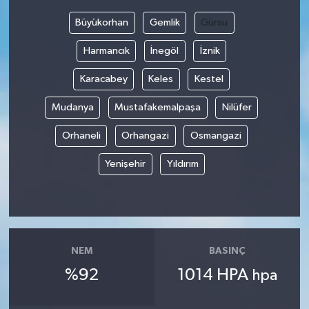
Büyükorhan
Gemlik
Gürsu
Bilim, Teknoloji
Harmancık
İnegöl
İznik
Karacabey
Keles
Kestel
Mudanya
Mustafakemalpaşa
Nilüfer
Orhaneli
Orhangazi
Osmangazi
Yenişehir
Yıldırım
NEM
BASINÇ
%92
1014 HPA
hpa