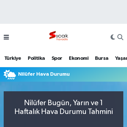
Bursa
Nöbetçi Eczaneler
Yerel
Hava Durumu
Yaşam
Trafik Durumu
Türkiye
Politika
Spor
Ekonomi
Bursa
Yaşa
Siyaset
Süper Lig Puan Durumu ve Fikstür
Nilüfer Hava Durumu
Politika
Tüm Manşetler
Spor
Son Dakika Haberleri
Nilüfer Bugün, Yarın ve 1
Türkiye
Haber Arşivi
Haftalık Hava Durumu Tahmini
Ekonomi