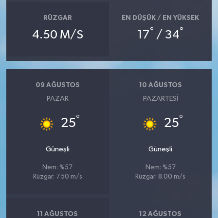
RÜZGAR
EN DÜŞÜK / EN YÜKSEK
°
°
4.50 M/S
17
/ 34
09 AĞUSTOS
10 AĞUSTOS
PAZAR
PAZARTESI
°
°
25
25
Güneşli
Güneşli
Nem: %57
Nem: %57
Rüzgar: 7.50 m/s
Rüzgar: 8.00 m/s
11 AĞUSTOS
12 AĞUSTOS