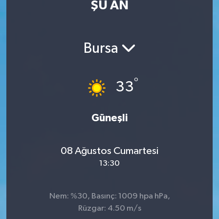
ŞU AN
Eğitim
Sağlık
Bursa
Dünya
°
33
Magazin
Gündem
Güneşli
Kültür & Sanat
08 Ağustos Cumartesi
13:30
Teknoloji
Bilim
Nem: %30, Basınç: 1009 hpa hPa,
Rüzgar: 4.50 m/s
Genel