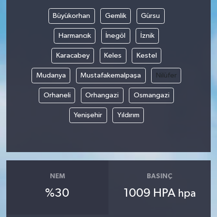
Büyükorhan
Gemlik
Gürsu
Bilim, Teknoloji
Harmancık
İnegöl
İznik
Karacabey
Keles
Kestel
Mudanya
Mustafakemalpaşa
Nilüfer
Orhaneli
Orhangazi
Osmangazi
Yenişehir
Yıldırım
NEM
BASINÇ
%30
1009 HPA
hpa