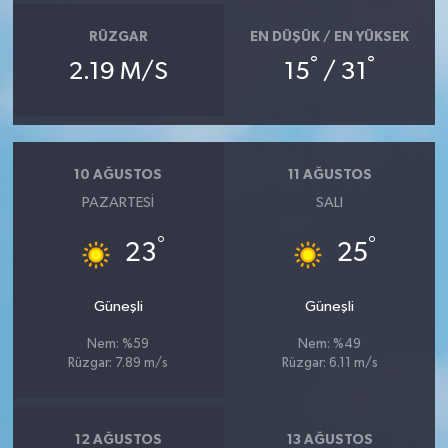
RÜZGAR
EN DÜŞÜK / EN YÜKSEK
°
°
2.19 M/S
15
/ 31
10 AĞUSTOS
11 AĞUSTOS
PAZARTESI
SALI
°
°
23
25
Güneşli
Güneşli
Nem: %59
Nem: %49
Rüzgar: 7.89 m/s
Rüzgar: 6.11 m/s
12 AĞUSTOS
13 AĞUSTOS