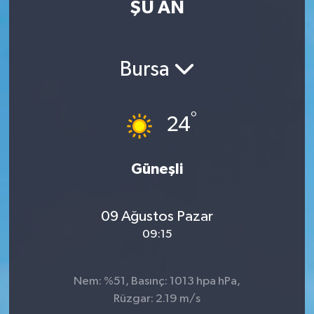
ŞU AN
Eğitim
Sağlık
Bursa
Dünya
°
24
Magazin
Gündem
Güneşli
Kültür & Sanat
09 Ağustos Pazar
09:15
Teknoloji
Bilim
Nem: %51, Basınç: 1013 hpa hPa,
Rüzgar: 2.19 m/s
Genel