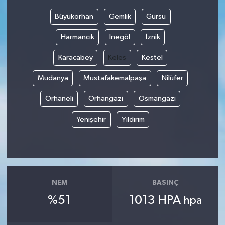
Büyükorhan
Gemlik
Gürsu
Bilim, Teknoloji
Harmancık
İnegöl
İznik
Karacabey
Keles
Kestel
Mudanya
Mustafakemalpaşa
Nilüfer
Orhaneli
Orhangazi
Osmangazi
Yenişehir
Yıldırım
NEM
BASINÇ
%51
1013 HPA
hpa