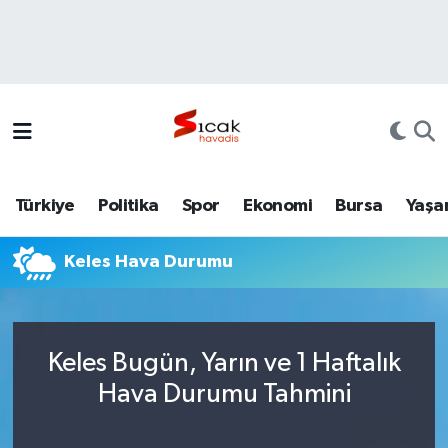
Bursa
Nöbetçi Eczaneler
Yerel
Hava Durumu
Yaşam
Trafik Durumu
Türkiye
Politika
Spor
Ekonomi
Bursa
Yaşa
Siyaset
Süper Lig Puan Durumu ve Fikstür
Keles Hava Durumu
Politika
Tüm Manşetler
Spor
Son Dakika Haberleri
Keles Bugün, Yarın ve 1 Haftalık
Türkiye
Haber Arşivi
Hava Durumu Tahmini
Ekonomi