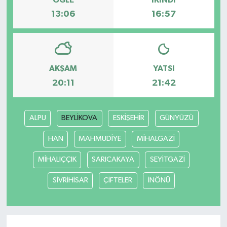
13:06
16:57
Bilim, Teknoloji
AKŞAM
YATSI
20:11
21:42
ALPU
BEYLİKOVA
ESKİŞEHİR
GÜNYÜZÜ
HAN
MAHMUDİYE
MİHALGAZİ
MİHALIÇÇIK
SARICAKAYA
SEYİTGAZİ
SİVRİHİSAR
ÇİFTELER
İNÖNÜ