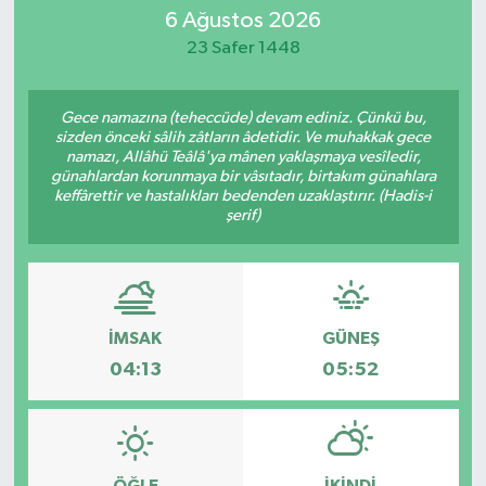
6 Ağustos 2026
Eğitim
23 Safer 1448
Sağlık
Gece namazına (teheccüde) devam ediniz. Çünkü bu,
sizden önceki sâlih zâtların âdetidir. Ve muhakkak gece
Dünya
namazı, Allâhü Teâlâ'ya mânen yaklaşmaya vesîledir,
günahlardan korunmaya bir vâsıtadır, birtakım günahlara
keffârettir ve hastalıkları bedenden uzaklaştırır. (Hadis-i
Magazin
şerif)
Gündem
Kültür & Sanat
İMSAK
GÜNEŞ
04:13
05:52
Teknoloji
Bilim
Genel
ÖĞLE
İKINDI