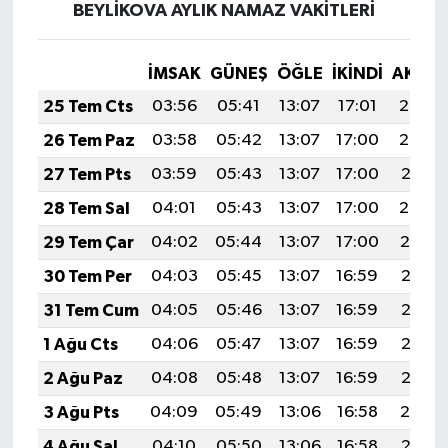
BEYLİKOVA AYLIK NAMAZ VAKITLERI
İMSAK
GÜNEŞ
ÖĞLE
İKINDI
AKŞA
25 Tem Cts
03:56
05:41
13:07
17:01
20:23
26 Tem Paz
03:58
05:42
13:07
17:00
20:22
27 Tem Pts
03:59
05:43
13:07
17:00
20:21
28 Tem Sal
04:01
05:43
13:07
17:00
20:20
29 Tem Çar
04:02
05:44
13:07
17:00
20:19
30 Tem Per
04:03
05:45
13:07
16:59
20:18
31 Tem Cum
04:05
05:46
13:07
16:59
20:17
1 Ağu Cts
04:06
05:47
13:07
16:59
20:16
2 Ağu Paz
04:08
05:48
13:07
16:59
20:15
3 Ağu Pts
04:09
05:49
13:06
16:58
20:14
4 Ağu Sal
04:10
05:50
13:06
16:58
20:13