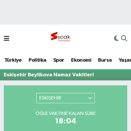
Bursa
Nöbetçi Eczaneler
Yerel
Hava Durumu
Yaşam
Trafik Durumu
Türkiye
Politika
Spor
Ekonomi
Bursa
Yaşa
Siyaset
Süper Lig Puan Durumu ve Fikstür
Eskişehir Beylikova Namaz Vakitleri
Politika
Tüm Manşetler
Spor
Son Dakika Haberleri
ESKİŞEHİR
Türkiye
Haber Arşivi
ÖĞLE VAKTINE KALAN SÜRE
18:04
Ekonomi