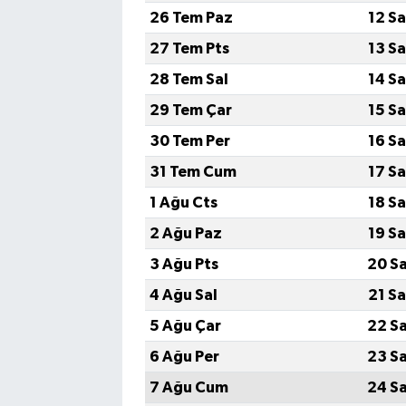
26 Tem Paz
12 S
Bilim, Teknoloji
27 Tem Pts
13 S
28 Tem Sal
14 S
29 Tem Çar
15 S
30 Tem Per
16 S
31 Tem Cum
17 S
1 Ağu Cts
18 S
2 Ağu Paz
19 S
3 Ağu Pts
20 S
4 Ağu Sal
21 S
5 Ağu Çar
22 S
6 Ağu Per
23 S
7 Ağu Cum
24 S