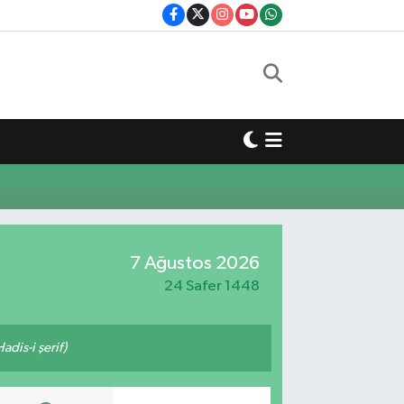
7 Ağustos 2026
24 Safer 1448
adis-i şerif)