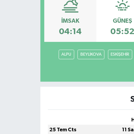
Eğitim
İMSAK
GÜNEŞ
Sağlık
04:14
05:5
Dünya
ALPU
BEYLİKOVA
ESKİŞEHİR
Magazin
Gündem
Kültür & Sanat
Teknoloji
Bilim
25 Tem Cts
11 S
Genel