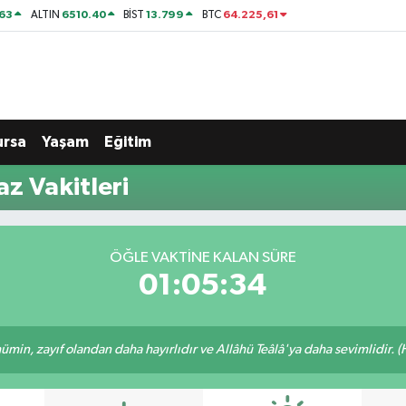
63
6510.40
13.799
64.225,61
ALTIN
BİST
BTC
ursa
Yaşam
Eğitim
az Vakitleri
ÖĞLE VAKTINE KALAN SÜRE
01:05:33
min, zayıf olandan daha hayırlıdır ve Allâhü Teâlâ'ya daha sevimlidir. (H