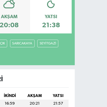
AKŞAM
YATSI
20:08
21:38
ÇIK
SARICAKAYA
SEYİTGAZİ
I
İKINDI
AKŞAM
YATSI
16:59
20:21
21:57