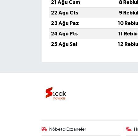
21 Ağu Cum
8 Rebiu
22 Ağu Cts
9 Rebiu
23 Ağu Paz
10 Rebi
24 Ağu Pts
11 Rebi
25 Ağu Sal
12 Rebi
Nöbetçi Eczaneler
H