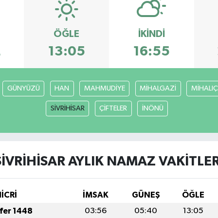
ÖĞLE
İKINDI
2
13:05
16:55
GÜNYÜZÜ
HAN
MAHMUDİYE
MİHALGAZİ
MİHALIÇ
SİVRİHİSAR
ÇİFTELER
İNÖNÜ
SİVRİHİSAR AYLIK NAMAZ VAKITLER
HİCRİ
İMSAK
GÜNEŞ
ÖĞLE
afer 1448
03:56
05:40
13:05