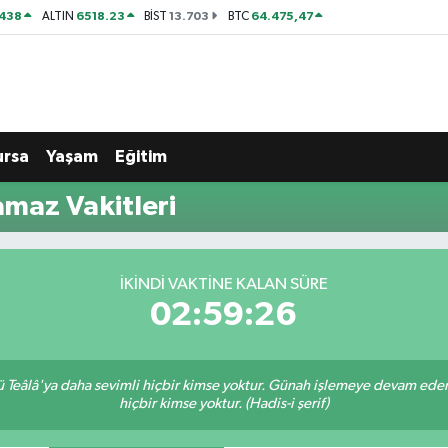
438
6518.23
13.703
64.475,47
ALTIN
BİST
BTC
ursa
Yaşam
Eğitim
maz Vakitleri
İKINDI VAKTINE KALAN SÜRE
02:59:25
Teâlâ'ya daha sevimli hiçbir kimse yoktur. Günah işlemeye devam eden 
hiçbir kimse yoktur. (Hadis-i şerif)