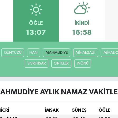
ÖĞLE
İKINDI
3
13:07
16:58
GÜNYÜZÜ
HAN
MAHMUDİYE
MİHALGAZİ
MİHALIÇ
SİVRİHİSAR
ÇİFTELER
İNÖNÜ
AHMUDİYE AYLIK NAMAZ VAKITLE
HİCRİ
İMSAK
GÜNEŞ
ÖĞLE