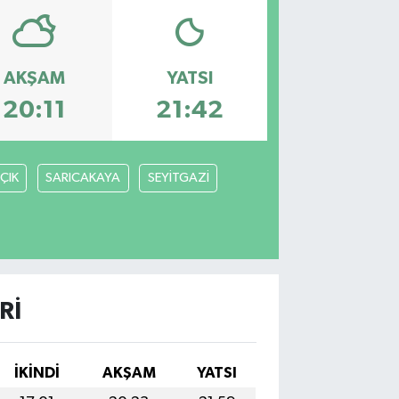
AKŞAM
YATSI
20:11
21:42
ÇIK
SARICAKAYA
SEYİTGAZİ
RI
İKINDI
AKŞAM
YATSI