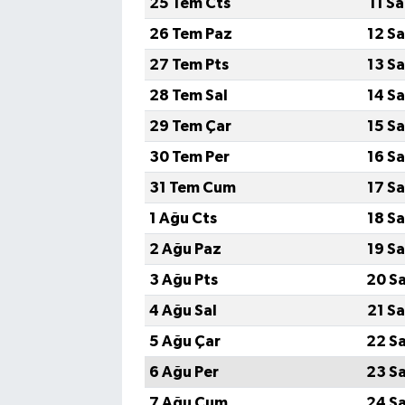
25 Tem Cts
11 S
26 Tem Paz
12 S
Bilim, Teknoloji
27 Tem Pts
13 S
28 Tem Sal
14 S
29 Tem Çar
15 S
30 Tem Per
16 S
31 Tem Cum
17 S
1 Ağu Cts
18 S
2 Ağu Paz
19 S
3 Ağu Pts
20 S
4 Ağu Sal
21 S
5 Ağu Çar
22 S
6 Ağu Per
23 S
7 Ağu Cum
24 S