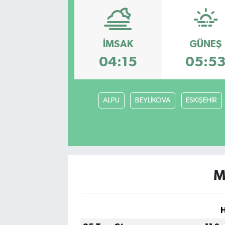
Eğitim
İMSAK
GÜNEŞ
Sağlık
04:15
05:5
Dünya
Magazin
ALPU
BEYLİKOVA
ESKİŞEHİR
Gündem
Kültür & Sanat
Teknoloji
M
Bilim
Genel