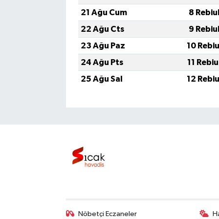
21 Ağu Cum
8 Rebiu
22 Ağu Cts
9 Rebiu
23 Ağu Paz
10 Rebi
24 Ağu Pts
11 Rebi
25 Ağu Sal
12 Rebi
Nöbetçi Eczaneler
H