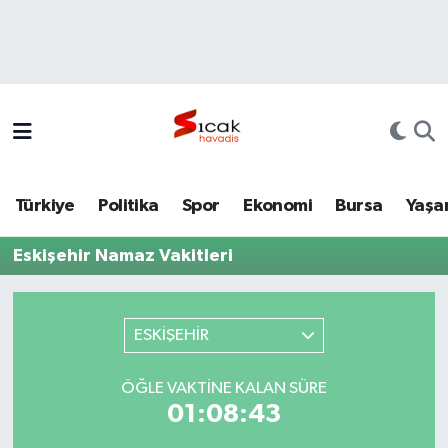
Bursa
Nöbetçi Eczaneler
Yerel
Hava Durumu
Yaşam
Trafik Durumu
Türkiye
Politika
Spor
Ekonomi
Bursa
Yaşa
Siyaset
Süper Lig Puan Durumu ve Fikstür
Eskişehir Namaz Vakitleri
Politika
Tüm Manşetler
Spor
Son Dakika Haberleri
ESKİŞEHİR
Türkiye
Haber Arşivi
ÖĞLE VAKTINE KALAN SÜRE
01:08:43
Ekonomi