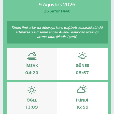
9 Ağustos 2026
Eğitim
26 Safer 1448
Sağlık
Kimin ilmi artar da dünyaya karşı (rağbeti azalarak) zühdü
artmazsa o kimsenin ancak Allâhü Teâlâ'dan uzaklığı
Dünya
artmış olur. (Hadis-i şerif)
Magazin
Gündem
İMSAK
GÜNEŞ
04:20
05:57
Kültür & Sanat
Teknoloji
Bilim
ÖĞLE
İKINDI
13:09
16:59
Genel