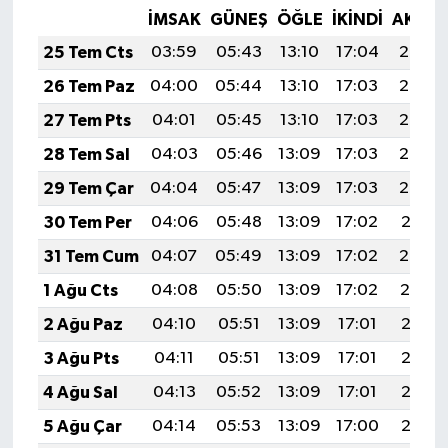
İMSAK
GÜNEŞ
ÖĞLE
İKINDI
AKŞA
25 Tem Cts
03:59
05:43
13:10
17:04
20:26
26 Tem Paz
04:00
05:44
13:10
17:03
20:25
27 Tem Pts
04:01
05:45
13:10
17:03
20:24
28 Tem Sal
04:03
05:46
13:09
17:03
20:23
29 Tem Çar
04:04
05:47
13:09
17:03
20:22
30 Tem Per
04:06
05:48
13:09
17:02
20:21
31 Tem Cum
04:07
05:49
13:09
17:02
20:20
1 Ağu Cts
04:08
05:50
13:09
17:02
20:19
2 Ağu Paz
04:10
05:51
13:09
17:01
20:18
3 Ağu Pts
04:11
05:51
13:09
17:01
20:17
4 Ağu Sal
04:13
05:52
13:09
17:01
20:16
5 Ağu Çar
04:14
05:53
13:09
17:00
20:15