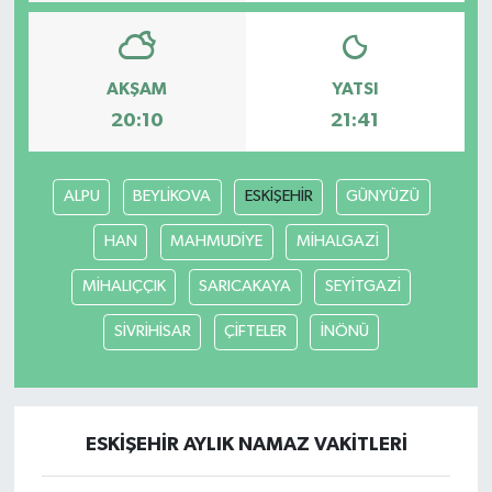
Bilim, Teknoloji
AKŞAM
YATSI
20:10
21:41
ALPU
BEYLİKOVA
ESKİŞEHİR
GÜNYÜZÜ
HAN
MAHMUDİYE
MİHALGAZİ
MİHALIÇÇIK
SARICAKAYA
SEYİTGAZİ
SİVRİHİSAR
ÇİFTELER
İNÖNÜ
ESKİŞEHİR AYLIK NAMAZ VAKITLERI