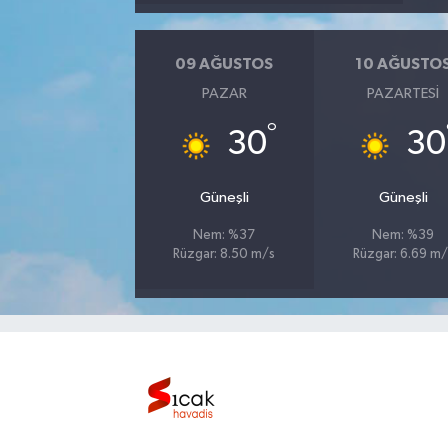
Bilim, Teknoloji
09 AĞUSTOS
10 AĞUSTO
PAZAR
PAZARTESI
°
30
30
Güneşli
Güneşli
Nem: %37
Nem: %39
Rüzgar: 8.50 m/s
Rüzgar: 6.69 m/