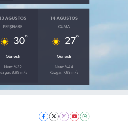
13 AĞUSTOS
14 AĞUSTOS
PERŞEMBE
CUMA
°
°
30
27
Güneşli
Güneşli
Nem: %32
Nem: %44
Rüzgar: 8.89 m/s
Rüzgar: 7.89 m/s