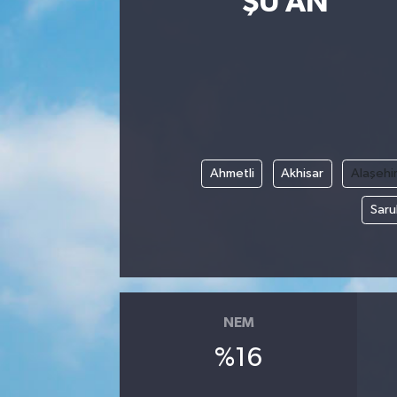
ŞU AN
Eğitim
Sağlık
Dünya
Magazin
Ahmetli
Akhisar
Alaşehi
Saru
Gündem
Kültür & Sanat
Teknoloji
NEM
Bilim
%16
Genel