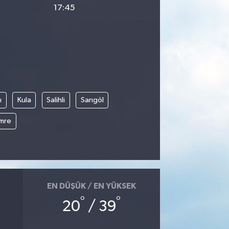
17:45
ı
Kula
Salihli
Sarıgöl
mre
EN DÜŞÜK / EN YÜKSEK
°
°
20
/ 39