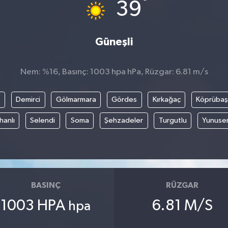
°
39
Güneşli
Nem: %16, Basınç: 1003 hpa hPa, Rüzgar: 6.81 m/s
r
Demirci
Gölmarmara
Gördes
Kırkağaç
Köprübaş
hanlı
Selendi
Soma
Şehzadeler
Turgutlu
Yunuse
BASINÇ
RÜZGAR
1003 HPA
6.81 M/S
hpa