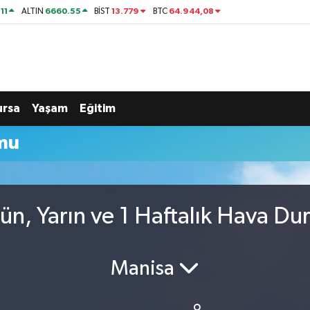
11
6660.55
13.779
64.944,08
ALTIN
BİST
BTC
ursa
Yaşam
Eğitim
mu
ün, Yarın ve 1 Haftalık Hava D
Manisa