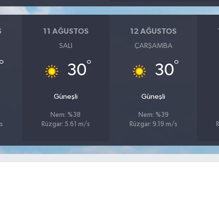
S
11 AĞUSTOS
12 AĞUSTOS
SALI
ÇARŞAMBA
°
°
°
30
30
Güneşli
Güneşli
Nem: %38
Nem: %39
s
Rüzgar: 5.61 m/s
Rüzgar: 9.19 m/s