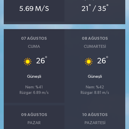
°
°
5.69 M/S
21
/ 35
07 AĞUSTOS
08 AĞUSTOS
CUMA
CUMARTESI
°
°
26
26
Güneşli
Güneşli
Nem: %41
Nem: %42
Rüzgar: 6.89 m/s
Rüzgar: 8.81 m/s
09 AĞUSTOS
10 AĞUSTOS
PAZAR
PAZARTESI