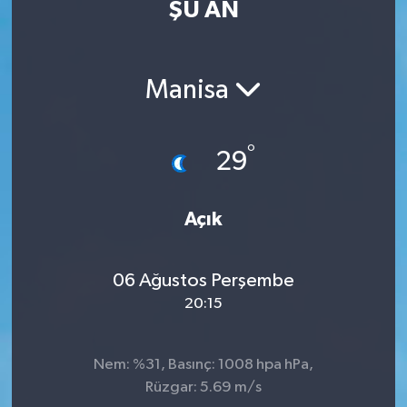
ŞU AN
Eğitim
Sağlık
Manisa
Dünya
°
29
Magazin
Gündem
Açık
Kültür & Sanat
06 Ağustos Perşembe
20:15
Teknoloji
Bilim
Nem: %31, Basınç: 1008 hpa hPa,
Rüzgar: 5.69 m/s
Genel