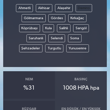
Ahmetli
Akhisar
Alaşehir
Demirci
Bilim, Teknoloji
Gölmarmara
Gördes
Kırkağaç
Köprübaşı
Kula
Salihli
Sarıgöl
Saruhanlı
Selendi
Soma
Şehzadeler
Turgutlu
Yunusemre
NEM
BASINÇ
%31
1008 HPA
hpa
RÜZGAR
EN DÜŞÜK / EN YÜKSEK