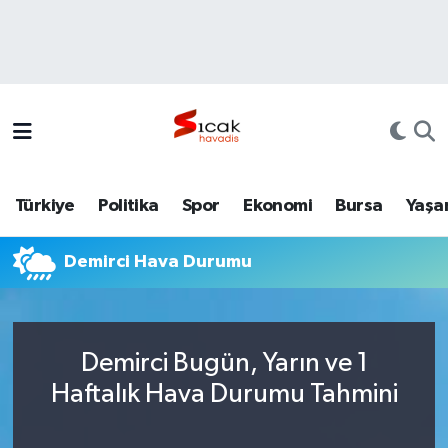
Bursa
Nöbetçi Eczaneler
Yerel
Hava Durumu
Yaşam
Trafik Durumu
Türkiye
Politika
Spor
Ekonomi
Bursa
Yaşa
Siyaset
Süper Lig Puan Durumu ve Fikstür
Demirci Hava Durumu
Politika
Tüm Manşetler
Spor
Son Dakika Haberleri
Demirci Bugün, Yarın ve 1
Türkiye
Haber Arşivi
Haftalık Hava Durumu Tahmini
Ekonomi