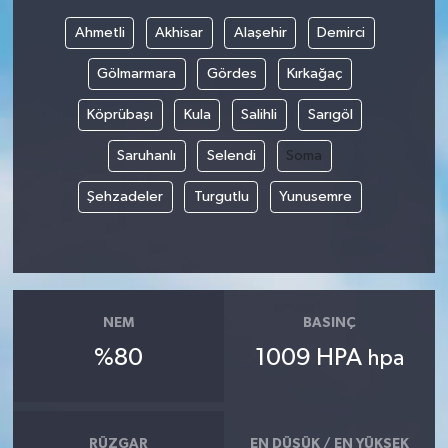
Ahmetli
Akhisar
Alaşehir
Demirci
Bilim, Teknoloji
Gölmarmara
Gördes
Kırkağaç
Köprübaşı
Kula
Salihli
Sarıgöl
Saruhanlı
Selendi
Soma
Şehzadeler
Turgutlu
Yunusemre
NEM
BASINÇ
%80
1009 HPA
hpa
RÜZGAR
EN DÜŞÜK / EN YÜKSEK