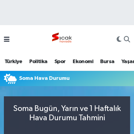
Bursa
Nöbetçi Eczaneler
Yerel
Hava Durumu
Yaşam
Trafik Durumu
Türkiye
Politika
Spor
Ekonomi
Bursa
Yaşa
Siyaset
Süper Lig Puan Durumu ve Fikstür
Soma Hava Durumu
Politika
Tüm Manşetler
Spor
Son Dakika Haberleri
Soma Bugün, Yarın ve 1 Haftalık
Türkiye
Haber Arşivi
Hava Durumu Tahmini
Ekonomi