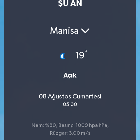
ŞU AN
Eğitim
Sağlık
Manisa
Dünya
°
19
Magazin
Gündem
Açık
Kültür & Sanat
08 Ağustos Cumartesi
05:30
Teknoloji
Bilim
Nem: %80, Basınç: 1009 hpa hPa,
Rüzgar: 3.00 m/s
Genel