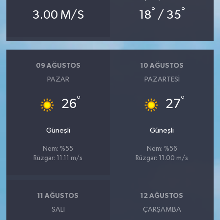
°
°
3.00 M/S
18
/ 35
09 AĞUSTOS
10 AĞUSTOS
PAZAR
PAZARTESI
°
°
26
27
Güneşli
Güneşli
Nem: %55
Nem: %56
Rüzgar: 11.11 m/s
Rüzgar: 11.00 m/s
11 AĞUSTOS
12 AĞUSTOS
SALI
ÇARŞAMBA