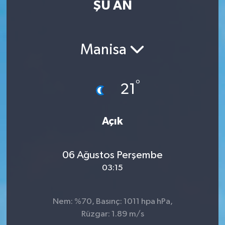
ŞU AN
Eğitim
Sağlık
Manisa
Dünya
°
21
Magazin
Gündem
Açık
Kültür & Sanat
06 Ağustos Perşembe
03:15
Teknoloji
Bilim
Nem: %70, Basınç: 1011 hpa hPa,
Rüzgar: 1.89 m/s
Genel