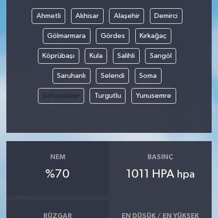
Ahmetli
Akhisar
Alaşehir
Demirci
Bilim, Teknoloji
Gölmarmara
Gördes
Kırkağaç
Köprübaşı
Kula
Salihli
Sarıgöl
Saruhanlı
Selendi
Soma
Şehzadeler
Turgutlu
Yunusemre
NEM
BASINÇ
%70
1011 HPA
hpa
RÜZGAR
EN DÜŞÜK / EN YÜKSEK