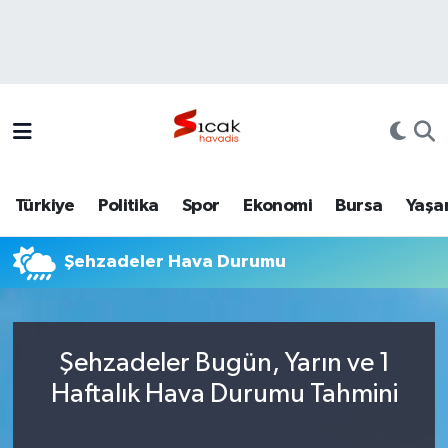
Bursa
Nöbetçi Eczaneler
Yerel
Hava Durumu
Yaşam
Trafik Durumu
Türkiye
Politika
Spor
Ekonomi
Bursa
Yaşa
Siyaset
Süper Lig Puan Durumu ve Fikstür
Şehzadeler Hava Durumu
Politika
Tüm Manşetler
Spor
Son Dakika Haberleri
Şehzadeler Bugün, Yarın ve 1
Türkiye
Haber Arşivi
Haftalık Hava Durumu Tahmini
Ekonomi