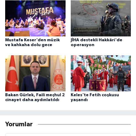
Mustafa Keser'den müzik
JİHA destekli Hakkâri'de
ve kahkaha dolu gece
operasyon
Bakan Gürlek, Faili meçhul 2
Keles'te Fetih coşkusu
cinayet daha aydınlatıldı
yaşandı
Yorumlar