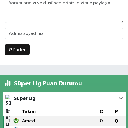
Gönder
Süper Lig Puan Durumu
Süper Lig
#
Takım
O
P
1
Amed
0
0