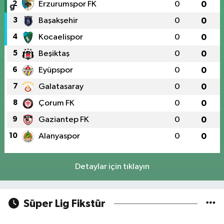
2
Erzurumspor FK
0
0
3
Başakşehir
0
0
4
Kocaelispor
0
0
5
Beşiktaş
0
0
6
Eyüpspor
0
0
7
Galatasaray
0
0
8
Çorum FK
0
0
9
Gaziantep FK
0
0
10
Alanyaspor
0
0
Detaylar için tıklayın
Süper Lig Fikstür