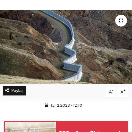
Bilim, Teknoloji
Paylaş
-
+
A
A
15.12.2023 - 12:10