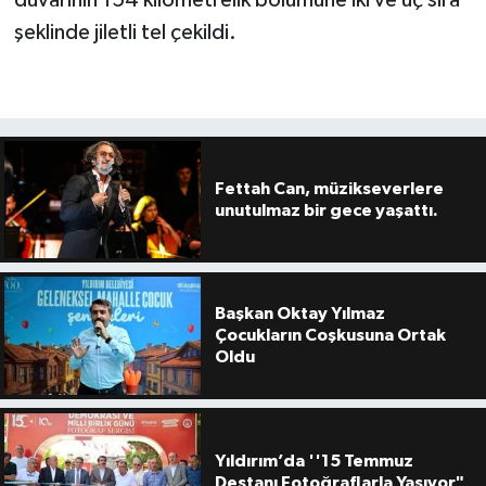
şeklinde jiletli tel çekildi.
Fettah Can, müzikseverlere
unutulmaz bir gece yaşattı.
Başkan Oktay Yılmaz
Çocukların Coşkusuna Ortak
Oldu
Yıldırım’da ''15 Temmuz
Destanı Fotoğraflarla Yaşıyor"