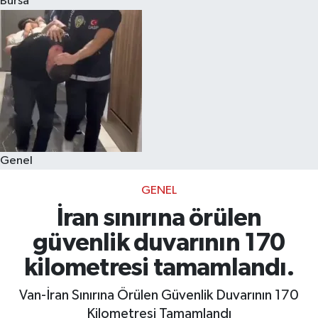
Bursa
Eğitim
Sağlık
Dünya
Magazin
Genel
Gündem
GENEL
Kültür & Sanat
İran sınırına örülen
güvenlik duvarının 170
Teknoloji
kilometresi tamamlandı.
Bilim
Van-İran Sınırına Örülen Güvenlik Duvarının 170
Kilometresi Tamamlandı
Genel