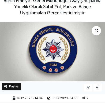
Bursa Emniyet Genel Müdürlüğü, Asayiş Suçlarına
Yönelik Olarak Sabit Yol, Park ve Bahçe
Bilim, Teknoloji
Uygulamaları Gerçekleştirilmiştir
Paylaş
-
+
A
A
16.12.2023 - 14:04
16.12.2023 - 14:10
2