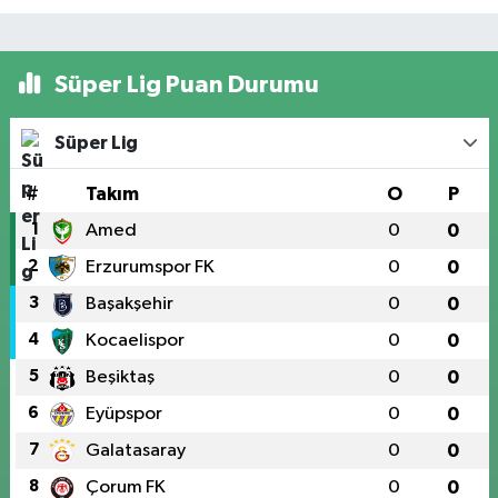
Süper Lig Puan Durumu
Süper Lig
#
Takım
O
P
1
Amed
0
0
2
Erzurumspor FK
0
0
3
Başakşehir
0
0
4
Kocaelispor
0
0
5
Beşiktaş
0
0
6
Eyüpspor
0
0
7
Galatasaray
0
0
8
Çorum FK
0
0