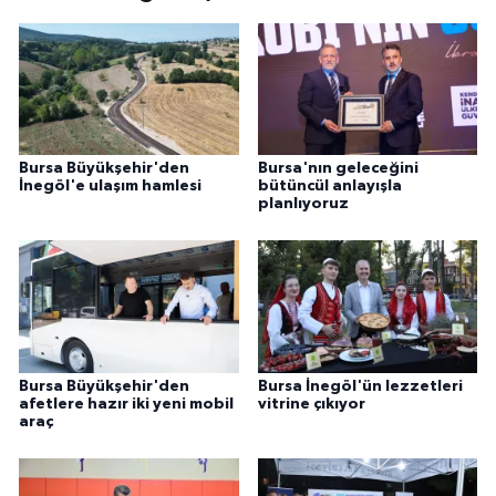
Bursa Büyükşehir'den
Bursa'nın geleceğini
İnegöl'e ulaşım hamlesi
bütüncül anlayışla
planlıyoruz
Bursa Büyükşehir'den
Bursa İnegöl'ün lezzetleri
afetlere hazır iki yeni mobil
vitrine çıkıyor
araç