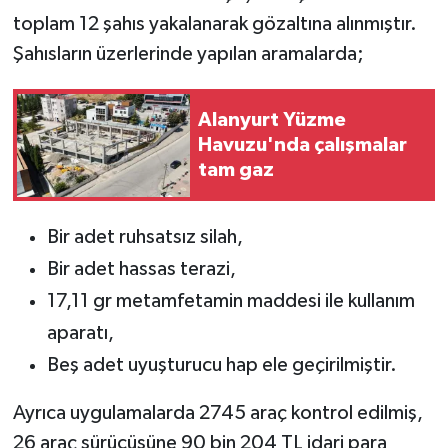
toplam 12 şahıs yakalanarak gözaltına alınmıştır.
Şahısların üzerlerinde yapılan aramalarda;
Alanyurt Yüzme
Havuzu'nda çalışmalar
tam gaz
Bir adet ruhsatsız silah,
Bir adet hassas terazi,
17,11 gr metamfetamin maddesi ile kullanım
aparatı,
Beş adet uyuşturucu hap ele geçirilmiştir.
Ayrıca uygulamalarda 2745 araç kontrol edilmiş,
26 araç sürücüsüne 90 bin 204 TL idari para