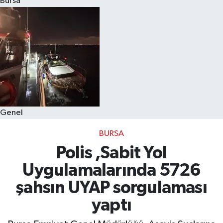
Bursa
Eğitim
Sağlık
Dünya
Magazin
Genel
Gündem
BURSA
Kültür & Sanat
Polis ,Sabit Yol
Uygulamalarında 5726
Teknoloji
şahsın UYAP sorgulaması
Bilim
yaptı
Genel