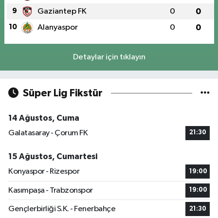
9
Gaziantep FK
0
0
10
Alanyaspor
0
0
Detaylar için tıklayın
Süper Lig Fikstür
14 Ağustos, Cuma
Galatasaray - Çorum FK
21:30
15 Ağustos, Cumartesi
Konyaspor - Rizespor
19:00
Kasımpaşa - Trabzonspor
19:00
Gençlerbirliği S.K. - Fenerbahçe
21:30